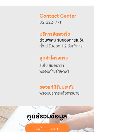
@sahawat
(มี @ ด้านหน้า)
3. แจ้งข้อความ
“ขอใบเสนอราคา / สั่งซื้อสินค้า”
พร้อมแนบภาพหรือ ลิงก์สินค้า
Contact Center
เจ้าหน้าที่ฝ่ายขายจะดำเนินการจัดทำใบเสนอ
02-222-7711
ราคา แนะนำรายละเอียดสินค้า เงื่อนไขการชำระ
เงิน และประสานงานการจัดส่งให้เรียบร้อยค่ะ
บริการจัดส่งเร็ว
ด่วนพิเศษ รับของภายในวัน
ทั่วไป รับของ 1-2 วันทำการ
ลูกค้าโครงการ
รับใบเสนอราคา
พร้อมคำปรึกษาฟรี
ของแท้มีรับประกัน
พร้อมบริการหลังการขาย
ศูนย์รวมข้อมูล
ขอใบเสนอราคา