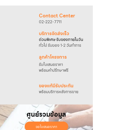
@sahawat
(มี @ ด้านหน้า)
3. แจ้งข้อความ
“ขอใบเสนอราคา / สั่งซื้อสินค้า”
พร้อมแนบภาพหรือ ลิงก์สินค้า
Contact Center
เจ้าหน้าที่ฝ่ายขายจะดำเนินการจัดทำใบเสนอ
02-222-7711
ราคา แนะนำรายละเอียดสินค้า เงื่อนไขการชำระ
เงิน และประสานงานการจัดส่งให้เรียบร้อยค่ะ
บริการจัดส่งเร็ว
ด่วนพิเศษ รับของภายในวัน
ทั่วไป รับของ 1-2 วันทำการ
ลูกค้าโครงการ
รับใบเสนอราคา
พร้อมคำปรึกษาฟรี
ของแท้มีรับประกัน
พร้อมบริการหลังการขาย
ศูนย์รวมข้อมูล
ขอใบเสนอราคา