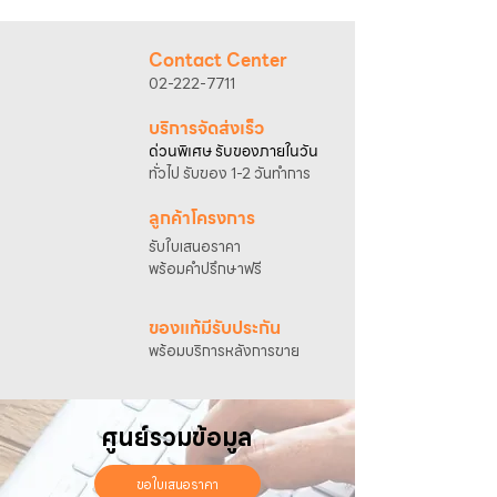
@sahawat
(มี @ ด้านหน้า)
3. แจ้งข้อความ
“ขอใบเสนอราคา / สั่งซื้อสินค้า”
พร้อมแนบภาพหรือ ลิงก์สินค้า
Contact Center
เจ้าหน้าที่ฝ่ายขายจะดำเนินการจัดทำใบเสนอ
02-222-7711
ราคา แนะนำรายละเอียดสินค้า เงื่อนไขการชำระ
เงิน และประสานงานการจัดส่งให้เรียบร้อยค่ะ
บริการจัดส่งเร็ว
ด่วนพิเศษ รับของภายในวัน
ทั่วไป รับของ 1-2 วันทำการ
ลูกค้าโครงการ
รับใบเสนอราคา
พร้อมคำปรึกษาฟรี
ของแท้มีรับประกัน
พร้อมบริการหลังการขาย
ศูนย์รวมข้อมูล
ขอใบเสนอราคา