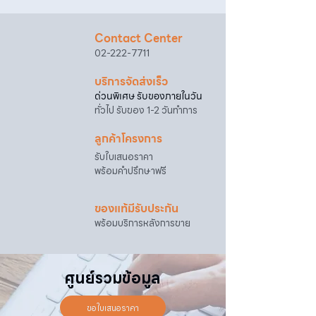
@sahawat
(มี @ ด้านหน้า)
3. แจ้งข้อความ
“ขอใบเสนอราคา / สั่งซื้อสินค้า”
พร้อมแนบภาพหรือ ลิงก์สินค้า
Contact Center
เจ้าหน้าที่ฝ่ายขายจะดำเนินการจัดทำใบเสนอ
02-222-7711
ราคา แนะนำรายละเอียดสินค้า เงื่อนไขการชำระ
เงิน และประสานงานการจัดส่งให้เรียบร้อยค่ะ
บริการจัดส่งเร็ว
ด่วนพิเศษ รับของภายในวัน
ทั่วไป รับของ 1-2 วันทำการ
ลูกค้าโครงการ
รับใบเสนอราคา
พร้อมคำปรึกษาฟรี
ของแท้มีรับประกัน
พร้อมบริการหลังการขาย
ศูนย์รวมข้อมูล
ขอใบเสนอราคา