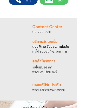
4. เมื่อสตาร์ทติดแล้วให้เปิดโช๊คอากาศ
@sahawat
(มี @ ด้านหน้า)
3. แจ้งข้อความ
“ขอใบเสนอราคา / สั่งซื้อสินค้า”
พร้อมแนบภาพหรือ ลิงก์สินค้า
เจ้าหน้าที่ฝ่ายขายจะดำเนินการจัดทำใบเสนอ
ราคา แนะนำรายละเอียดสินค้า เงื่อนไขการชำระ
Contact Center
เงิน และประสานงานการจัดส่งให้เรียบร้อยค่ะ
02-222-7711
บริการจัดส่งเร็ว
ด่วนพิเศษ รับของภายในวัน
ทั่วไป รับของ 1-2 วันทำการ
ลูกค้าโครงการ
รับใบเสนอราคา
พร้อมคำปรึกษาฟรี
ของแท้มีรับประกัน
พร้อมบริการหลังการขาย