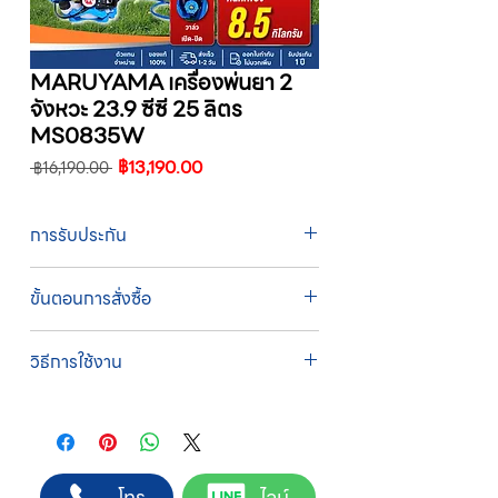
MARUYAMA เครื่องพ่นยา 2
จังหวะ 23.9 ซีซี 25 ลิตร
MS0835W
ราคา
ราคา
฿13,190.00
 ฿16,190.00 
ปกติ
ขาย
ลด
การรับประกัน
รับประกัน 1 ปี
ขั้นตอนการสั่งซื้อ
ทางบริษัทให้บริการรับคำสั่งซื้อผ่านเจ้าหน้าที่
วิธีการใช้งาน
ฝ่ายขายโดยตรง เพื่อความถูกต้องของข้อมูล
สินค้า ราคา และเงื่อนไขการจัดส่ง
1. เติมน้ำมันเครื่องก่อนการใช้งานทุกครั้ง
ขั้นตอนการสั่งซื้อ
2. เปลี่ยนน้ำมันเครื่องเมื่อใช้ 10 ชั่วโมงแรก และ
1. แคปหน้าจอสินค้า หรือคัดลอกลิงก์สินค้าที่
เปลี่ยนทุกๆ 50 ชั่วโมง
ต้องการ
3. ปิดโช๊คอากาศ เมื่อเครื่องเย็นก่อนการสตาร์ท
2. ติดต่อเจ้าหน้าที่ฝ่ายขายทาง Line ID :
โทร
ไลน์