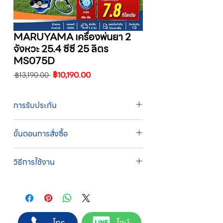
MARUYAMA เครื่องพ่นยา 2
จังหวะ 25.4 ซีซี 25 ลิตร
MS075D
ราคา
ราคา
฿10,190.00
 ฿13,190.00 
ปกติ
ขาย
ลด
การรับประกัน
รับประกัน 1 ปี
ขั้นตอนการสั่งซื้อ
ทางบริษัทให้บริการรับคำสั่งซื้อผ่านเจ้าหน้าที่
วิธีการใช้งาน
ฝ่ายขายโดยตรง เพื่อความถูกต้องของข้อมูล
สินค้า ราคา และเงื่อนไขการจัดส่ง
1. เติมน้ำมันเครื่องก่อนการใช้งานทุกครั้ง
ขั้นตอนการสั่งซื้อ
2. เปลี่ยนน้ำมันเครื่องเมื่อใช้ 10 ชั่วโมงแรก และ
1. แคปหน้าจอสินค้า หรือคัดลอกลิงก์สินค้าที่
เปลี่ยนทุกๆ 50 ชั่วโมง
ต้องการ
3. ปิดโช๊คอากาศ เมื่อเครื่องเย็นก่อนการสตาร์ท
2. ติดต่อเจ้าหน้าที่ฝ่ายขายทาง Line ID :
โทร
ไลน์