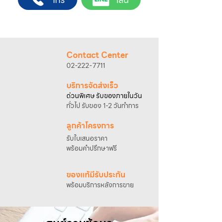
4. เมื่อสตาร์ทติดแล้วให้เปิดโช๊คอากาศ
@sahawat
(มี @ ด้านหน้า)
3. แจ้งข้อความ
“ขอใบเสนอราคา / สั่งซื้อสินค้า”
พร้อมแนบภาพหรือ ลิงก์สินค้า
เจ้าหน้าที่ฝ่ายขายจะดำเนินการจัดทำใบเสนอ
ราคา แนะนำรายละเอียดสินค้า เงื่อนไขการชำระ
Contact Center
เงิน และประสานงานการจัดส่งให้เรียบร้อยค่ะ
02-222-7711
บริการจัดส่งเร็ว
ด่วนพิเศษ รับของภายในวัน
ทั่วไป รับของ 1-2 วันทำการ
ลูกค้าโครงการ
รับใบเสนอราคา
พร้อมคำปรึกษาฟรี
ของแท้มีรับประกัน
พร้อมบริการหลังการขาย