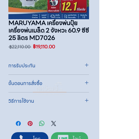
MARUYAMA เครื่องพ่นปุ๋ย
เครื่องพ่นเมล็ด 2 จังหวะ 60.9 ซีซี
25 ลิตร MD7026
ราคา
ราคา
฿19,110.00
 ฿22,110.00 
ปกติ
ขาย
ลด
การรับประกัน
รับประกัน 1 ปี
ขั้นตอนการสั่งซื้อ
ทางบริษัทให้บริการรับคำสั่งซื้อผ่านเจ้าหน้าที่
วิธีการใช้งาน
ฝ่ายขายโดยตรง เพื่อความถูกต้องของข้อมูล
สินค้า ราคา และเงื่อนไขการจัดส่ง
1. เติมน้ำมันเครื่องก่อนการใช้งานทุกครั้ง
ขั้นตอนการสั่งซื้อ
2. เปลี่ยนน้ำมันเครื่องเมื่อใช้ 10 ชั่วโมงแรก และ
1. แคปหน้าจอสินค้า หรือคัดลอกลิงก์สินค้าที่
เปลี่ยนทุกๆ 50 ชั่วโมง
ต้องการ
3. ปิดโช๊คอากาศ เมื่อเครื่องเย็นก่อนการสตาร์ท
2. ติดต่อเจ้าหน้าที่ฝ่ายขายทาง Line ID :
โทร
ไลน์