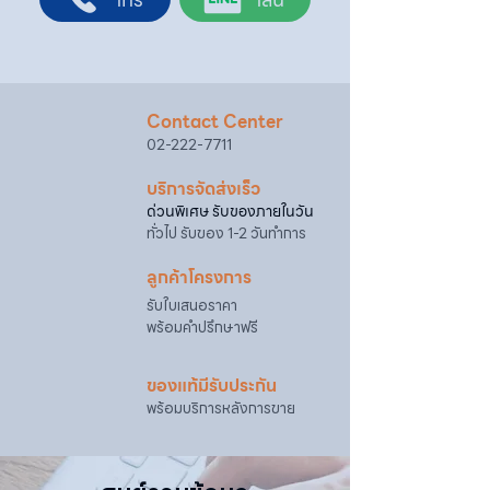
4. เมื่อสตาร์ทติดแล้วให้เปิดโช๊คอากาศ
@sahawat
(มี @ ด้านหน้า)
3. แจ้งข้อความ
“ขอใบเสนอราคา / สั่งซื้อสินค้า”
พร้อมแนบภาพหรือ ลิงก์สินค้า
เจ้าหน้าที่ฝ่ายขายจะดำเนินการจัดทำใบเสนอ
ราคา แนะนำรายละเอียดสินค้า เงื่อนไขการชำระ
Contact Center
เงิน และประสานงานการจัดส่งให้เรียบร้อยค่ะ
02-222-7711
บริการจัดส่งเร็ว
ด่วนพิเศษ รับของภายในวัน
ทั่วไป รับของ 1-2 วันทำการ
ลูกค้าโครงการ
รับใบเสนอราคา
พร้อมคำปรึกษาฟรี
ของแท้มีรับประกัน
พร้อมบริการหลังการขาย