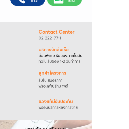
4. เมื่อสตาร์ทติดแล้วให้เปิดโช๊คอากาศ
@sahawat
(มี @ ด้านหน้า)
3. แจ้งข้อความ
“ขอใบเสนอราคา / สั่งซื้อสินค้า”
พร้อมแนบภาพหรือ ลิงก์สินค้า
เจ้าหน้าที่ฝ่ายขายจะดำเนินการจัดทำใบเสนอ
ราคา แนะนำรายละเอียดสินค้า เงื่อนไขการชำระ
Contact Center
เงิน และประสานงานการจัดส่งให้เรียบร้อยค่ะ
02-222-7711
บริการจัดส่งเร็ว
ด่วนพิเศษ รับของภายในวัน
ทั่วไป รับของ 1-2 วันทำการ
ลูกค้าโครงการ
รับใบเสนอราคา
พร้อมคำปรึกษาฟรี
ของแท้มีรับประกัน
พร้อมบริการหลังการขาย