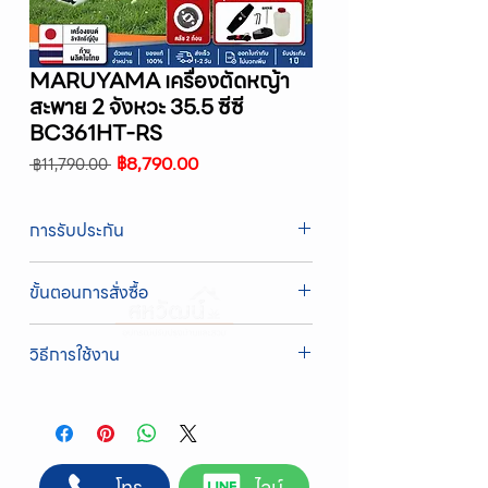
MARUYAMA เครื่องตัดหญ้า
สะพาย 2 จังหวะ 35.5 ซีซี
BC361HT-RS
ราคา
ราคา
฿8,790.00
 ฿11,790.00 
ปกติ
ขาย
ลด
การรับประกัน
รับประกัน 1 ปี
ขั้นตอนการสั่งซื้อ
ทางบริษัทให้บริการรับคำสั่งซื้อผ่านเจ้าหน้าที่
วิธีการใช้งาน
ฝ่ายขายโดยตรง เพื่อความถูกต้องของข้อมูล
สินค้า ราคา และเงื่อนไขการจัดส่ง
1. เติมน้ำมันเครื่องก่อนการใช้งานทุกครั้ง
ขั้นตอนการสั่งซื้อ
2. เปลี่ยนน้ำมันเครื่องเมื่อใช้ 10 ชั่วโมงแรก และ
1. แคปหน้าจอสินค้า หรือคัดลอกลิงก์สินค้าที่
เปลี่ยนทุกๆ 50 ชั่วโมง
ต้องการ
3. ปิดโช๊คอากาศ เมื่อเครื่องเย็นก่อนการสตาร์ท
2. ติดต่อเจ้าหน้าที่ฝ่ายขายทาง Line ID :
โทร
ไลน์