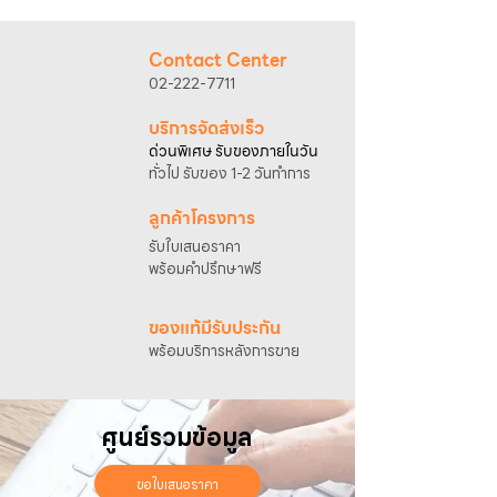
@sahawat
(มี @ ด้านหน้า)
3. แจ้งข้อความ
“ขอใบเสนอราคา / สั่งซื้อสินค้า”
พร้อมแนบภาพหรือ ลิงก์สินค้า
Contact Center
เจ้าหน้าที่ฝ่ายขายจะดำเนินการจัดทำใบเสนอ
02-222-7711
ราคา แนะนำรายละเอียดสินค้า เงื่อนไขการชำระ
เงิน และประสานงานการจัดส่งให้เรียบร้อยค่ะ
บริการจัดส่งเร็ว
ด่วนพิเศษ รับของภายในวัน
ทั่วไป รับของ 1-2 วันทำการ
ลูกค้าโครงการ
รับใบเสนอราคา
พร้อมคำปรึกษาฟรี
ของแท้มีรับประกัน
พร้อมบริการหลังการขาย
ศูนย์รวมข้อมูล
ขอใบเสนอราคา