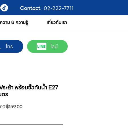
Contact
: 02-222-7711
ความ & ความรู้
เกี่ยวกับเรา
โทร
ไลน์
ย้า พร้อมขั้วกันน้ำ E27
เมตร
ราคา
ราคา
฿159.00
.00 
ปกติ
ขาย
ลด