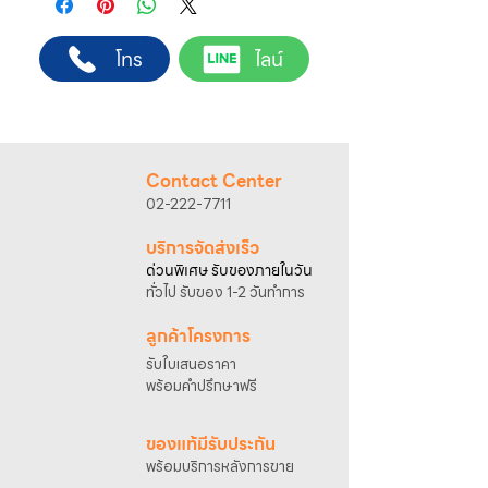
สินค้า ราคา และเงื่อนไขการจัดส่ง
ขั้นตอนการสั่งซื้อ
โทร
ไลน์
1. แคปหน้าจอสินค้า หรือคัดลอกลิงก์สินค้าที่
ต้องการ
2. ติดต่อเจ้าหน้าที่ฝ่ายขายทาง Line ID :
@sahawat
(มี @ ด้านหน้า)
3. แจ้งข้อความ
“ขอใบเสนอราคา / สั่งซื้อสินค้า”
พร้อมแนบภาพหรือ ลิงก์สินค้า
Contact Center
เจ้าหน้าที่ฝ่ายขายจะดำเนินการจัดทำใบเสนอ
02-222-7711
ราคา แนะนำรายละเอียดสินค้า เงื่อนไขการชำระ
เงิน และประสานงานการจัดส่งให้เรียบร้อยค่ะ
บริการจัดส่งเร็ว
ด่วนพิเศษ รับของภายในวัน
ทั่วไป รับของ 1-2 วันทำการ
ลูกค้าโครงการ
รับใบเสนอราคา
พร้อมคำปรึกษาฟรี
ของแท้มีรับประกัน
พร้อมบริการหลังการขาย