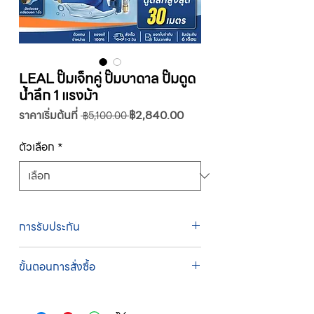
LEAL ปั๊มเจ็ทคู่ ปั๊มบาดาล ปั๊มดูด
น้ำลึก 1 แรงม้า
ราคา
ราคา
ราคาเริ่มต้นที่
฿2,840.00
 ฿5,100.00 
ปกติ
ขาย
ลด
ตัวเลือก
*
การรับประกัน
รับประกัน 1 ปี
ขั้นตอนการสั่งซื้อ
ทางบริษัทให้บริการรับคำสั่งซื้อผ่านเจ้าหน้าที่
ฝ่ายขายโดยตรง เพื่อความถูกต้องของข้อมูล