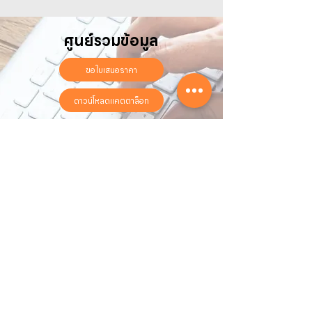
ศูนย์รวมข้อมูล
ขอใบเสนอราคา
ดาวน์โหลดแคตตาล็อก
ลงทะเบียนรับประกันออนไลน์
วันทำการ:
วันจันทร์ - วันเสาร์
เวลา:
8:30 น. - 17:30 น.
ติดต่อเรา
16 ซอย สุขุมวิท 97 ถนนสุขุมวิท
แขวงบางจาก เขตพระโขนง
กรุงเทพฯ 10260
02-222-7711