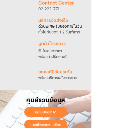
พร้อมแนบภาพหรือ ลิงก์สินค้า
Contact Center
เจ้าหน้าที่ฝ่ายขายจะดำเนินการจัดทำใบเสนอ
02-222-7711
ราคา แนะนำรายละเอียดสินค้า เงื่อนไขการชำระ
เงิน และประสานงานการจัดส่งให้เรียบร้อยค่ะ
บริการจัดส่งเร็ว
ด่วนพิเศษ รับของภายในวัน
ทั่วไป รับของ 1-2 วันทำการ
ลูกค้าโครงการ
รับใบเสนอราคา
พร้อมคำปรึกษาฟรี
ของแท้มีรับประกัน
พร้อมบริการหลังการขาย
ศูนย์รวมข้อมูล
ขอใบเสนอราคา
ดาวน์โหลดแคตตาล็อก