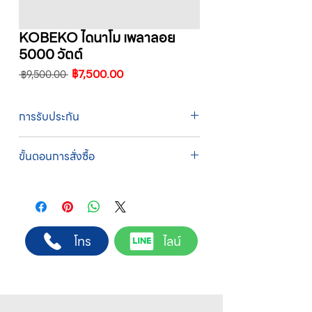
KOBEKO ไดนาโม เพลาลอย
5000 วัตต์
ราคา
ราคา
฿7,500.00
 ฿9,500.00 
ปกติ
ขาย
ลด
การรับประกัน
รับประกัน 1 ปี
ขั้นตอนการสั่งซื้อ
ทางบริษัทให้บริการรับคำสั่งซื้อผ่านเจ้าหน้าที่
ฝ่ายขายโดยตรง เพื่อความถูกต้องของข้อมูล
สินค้า ราคา และเงื่อนไขการจัดส่ง
ขั้นตอนการสั่งซื้อ
โทร
ไลน์
1. แคปหน้าจอสินค้า หรือคัดลอกลิงก์สินค้าที่
ต้องการ
2. ติดต่อเจ้าหน้าที่ฝ่ายขายทาง Line ID :
@sahawat
(มี @ ด้านหน้า)
3. แจ้งข้อความ
“ขอใบเสนอราคา / สั่งซื้อสินค้า”