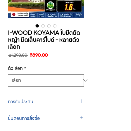
I-WOOD KOYAMA ใบมีดตัด
หญ้า มีดเล็บคาร์ไบด์ - หลายตัว
เลือก
ราคา
ราคา
฿890.00
 ฿1,290.00 
ปกติ
ขาย
ลด
ตัวเลือก
*
การรับประกัน
รับประกัน 1 ปี
ขั้นตอนการสั่งซื้อ
ทางบริษัทให้บริการรับคำสั่งซื้อผ่านเจ้าหน้าที่