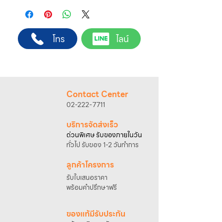
ฝ่ายขายโดยตรง เพื่อความถูกต้องของข้อมูล
สินค้า ราคา และเงื่อนไขการจัดส่ง
ขั้นตอนการสั่งซื้อ
โทร
ไลน์
1. แคปหน้าจอสินค้า หรือคัดลอกลิงก์สินค้าที่
ต้องการ
2. ติดต่อเจ้าหน้าที่ฝ่ายขายทาง Line ID :
@sahawat
(มี @ ด้านหน้า)
3. แจ้งข้อความ
“ขอใบเสนอราคา / สั่งซื้อสินค้า”
พร้อมแนบภาพหรือ ลิงก์สินค้า
Contact Center
เจ้าหน้าที่ฝ่ายขายจะดำเนินการจัดทำใบเสนอ
02-222-7711
ราคา แนะนำรายละเอียดสินค้า เงื่อนไขการชำระ
เงิน และประสานงานการจัดส่งให้เรียบร้อยค่ะ
บริการจัดส่งเร็ว
ด่วนพิเศษ รับของภายในวัน
ทั่วไป รับของ 1-2 วันทำการ
ลูกค้าโครงการ
รับใบเสนอราคา
พร้อมคำปรึกษาฟรี
ของแท้มีรับประกัน