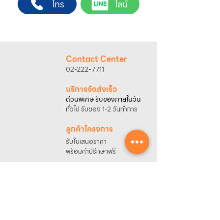
โทร
ไลน์
1. แคปหน้าจอสินค้า หรือคัดลอกลิงก์สินค้าที่
ต้องการ
2. ติดต่อเจ้าหน้าที่ฝ่ายขายทาง Line ID :
@sahawat
(มี @ ด้านหน้า)
3. แจ้งข้อความ
“ขอใบเสนอราคา / สั่งซื้อสินค้า”
พร้อมแนบภาพหรือ ลิงก์สินค้า
Contact Center
เจ้าหน้าที่ฝ่ายขายจะดำเนินการจัดทำใบเสนอ
02-222-7711
ราคา แนะนำรายละเอียดสินค้า เงื่อนไขการชำระ
เงิน และประสานงานการจัดส่งให้เรียบร้อยค่ะ
บริการจัดส่งเร็ว
ด่วนพิเศษ รับของภายในวัน
ทั่วไป รับของ 1-2 วันทำการ
ลูกค้าโครงการ
รับใบเสนอราคา
พร้อมคำปรึกษาฟรี
ของแท้มีรับประกัน
พร้อมบริการหลังการขาย