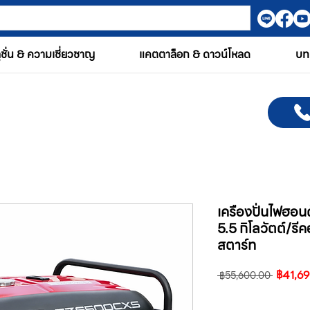
ูชั่น & ความเชี่ยวชาญ
แคตตาล็อก & ดาวน์โหลด
บท
เครืองปั่นไฟฮ
5.5 กิโลวัตต์/ร
สตาร์ท
ราคา
฿41,6
 ฿55,600.00 
ปกติ