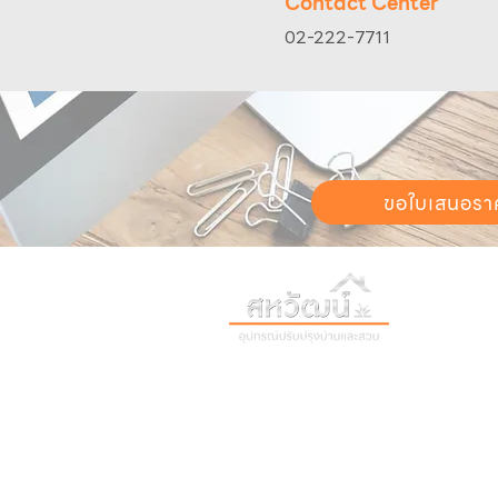
Contact Center
02-222-7711
ขอใบเสนอรา
วันทำการ:
วั
เวลา:
8:30 น
ติดต่อเรา
เก
16 ซอย สุขุมวิท 97 ถนนสุขุมวิท
เก
แขวงบางจาก เขตพระโขนง
สิ
กรุงเทพฯ 10260