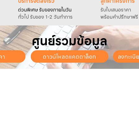
บริการจัดส่งเร็ว
ลูกค้าโครงการ
ด่วนพิเศษ รับของภายในวัน
รับใบเสนอราคา
ทั่วไป รับของ 1-2 วันทำการ
พร้อมคำปรึกษาฟรี
ศูนย์รวมข้อมูล
คา
ดาวน์โหลดแคตตาล็อก
ลงทะเบี
นจันทร์ - วันเสาร์
. - 17:30 น.
ี่ยวกับเรา
สินค้าของเรา
บริการลูกค้า
ี่ยวกับเรา
ปั๊มน้ำและอุปกรณ์
ขอใบเสนอราคา
นค้าทั้งหมด
เครื่องตัดหญ้าและเครื่องยนต์
แคตตาล็อก &
ดาวน์โหลด
การเกษตร