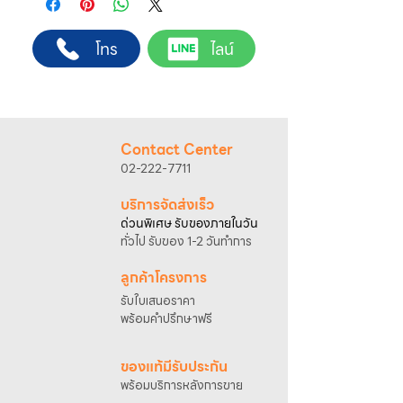
สินค้า ราคา และเงื่อนไขการจัดส่ง
ขั้นตอนการสั่งซื้อ
โทร
ไลน์
1. แคปหน้าจอสินค้า หรือคัดลอกลิงก์สินค้าที่
ต้องการ
2. ติดต่อเจ้าหน้าที่ฝ่ายขายทาง Line ID :
@sahawat
(มี @ ด้านหน้า)
3. แจ้งข้อความ
“ขอใบเสนอราคา / สั่งซื้อสินค้า”
พร้อมแนบภาพหรือ ลิงก์สินค้า
Contact Center
เจ้าหน้าที่ฝ่ายขายจะดำเนินการจัดทำใบเสนอ
02-222-7711
ราคา แนะนำรายละเอียดสินค้า เงื่อนไขการชำระ
เงิน และประสานงานการจัดส่งให้เรียบร้อยค่ะ
บริการจัดส่งเร็ว
ด่วนพิเศษ รับของภายในวัน
ทั่วไป รับของ 1-2 วันทำการ
ลูกค้าโครงการ
รับใบเสนอราคา
พร้อมคำปรึกษาฟรี
ของแท้มีรับประกัน
พร้อมบริการหลังการขาย