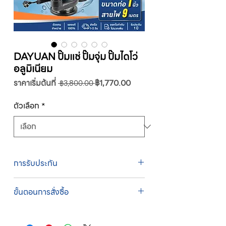
DAYUAN ปั๊มแช่ ปั๊มจุ่ม ปั๊มไดโว่
อลูมิเนียม
ราคา
ราคา
ราคาเริ่มต้นที่
฿1,770.00
 ฿3,800.00 
ปกติ
ขาย
ลด
ตัวเลือก
*
การรับประกัน
รับประกัน 1 ปี
ขั้นตอนการสั่งซื้อ
ทางบริษัทให้บริการรับคำสั่งซื้อผ่านเจ้าหน้าที่
ฝ่ายขายโดยตรง เพื่อความถูกต้องของข้อมูล