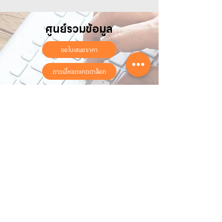
ศูนย์รวมข้อมูล
ขอใบเสนอราคา
ดาวน์โหลดแคตตาล็อก
ลงทะเบียนรับประกันออนไลน์
วันทำการ:
วันจันทร์ - วันเสาร์
เวลา:
8:30 น. - 17:30 น.
ติดต่อเรา
16 ซอย สุขุมวิท 97 ถนนสุขุมวิท
แขวงบางจาก เขตพระโขนง
กรุงเทพฯ 10260
02-222-7711