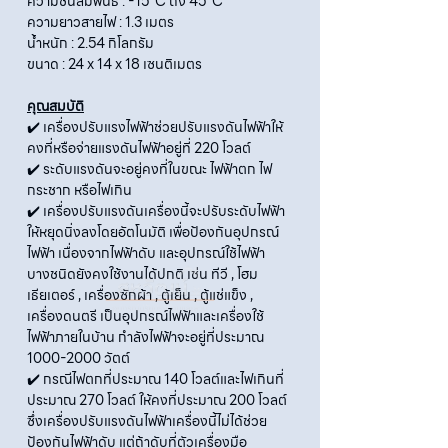
ความชื้นสัมพันธ์ : -15°C ถึง 45°C
ความยาวสายไฟ : 1.3 เมตร
น้ำหนัก : 2.54 กิโลกรัม
ขนาด : 24 x 14 x 18 เซนติเมตร
คุณสมบัติ
✔️ เครื่องปรับแรงไฟฟ้าช่วยปรับแรงดันไฟฟ้าให้
คงที่หรือจ่ายแรงดันไฟฟ้าอยู่ที่ 220 โวลต์
✔️ ระดับแรงดันจะอยู่คงที่ในขณะ ไฟฟ้าตก ไฟ
กระชาก หรือไฟเกิน
✔️ เครื่องปรับแรงดันเครื่องนี้จะปรับระดับไฟฟ้า
ให้หยุดนิ่งลงโดยอัตโนมัติ เพื่อป้องกันอุปกรณ์
ไฟฟ้า เนื่องจากไฟฟ้าดับ และอุปกรณ์ใช้ไฟฟ้า
บางชนิดยังคงใช้งานได้ปกติ เช่น ทีวี , โฮม
เธียเตอร์ , เครื่องซักผ้า , ตู้เย็น , ตู้แช่แข็ง ,
เครื่องดนตรี เป็นอุปกรณ์ไฟฟ้าและเครื่องใช้
ไฟฟ้าภายในบ้าน กำลังไฟฟ้าจะอยู่ที่ประมาณ
1000-2000 วัตต์
✔️ กรณีไฟตกที่ประมาณ 140 โวลต์และไฟเกินที่
ประมาณ 270 โวลต์ ให้คงที่ประมาณ 200 โวลต์
ซึ่งเครื่องปรับแรงดันไฟฟ้าเครื่องนี้ไม่ได้ช่วย
ป้องกันไฟฟ้าดับ แต่ถ้าดับที่ตัวเครื่องมือ