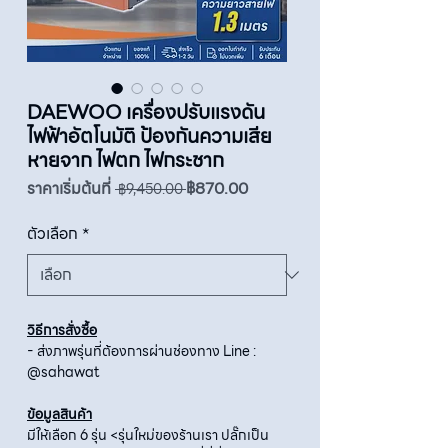
DAEWOO เครื่องปรับแรงดัน
ไฟฟ้าอัตโนมัติ ป้องกันความเสีย
หายจาก ไฟตก ไฟกระชาก
ราคา
ราคา
ราคาเริ่มต้นที่
฿870.00
 ฿9,450.00 
ปกติ
ขาย
ลด
ตัวเลือก
*
วิธีการสั่งซื้อ
- ส่งภาพรุ่นที่ต้องการผ่านช่องทาง Line :
@sahawat
ข้อมูลสินค้า
มีให้เลือก 6 รุ่น <รุ่นใหม่ของร้านเรา ปลั๊กเป็น