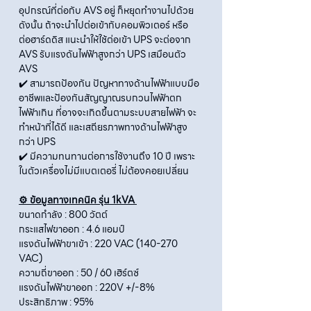
อุปกรณ์ที่ต่อกับ AVS อยู่ ก็หยุดทำงานไปด้วย
ดังนั้น ถ้าจะนำไปต่อเข้ากับคอมพิวเตอร์ หรือ
ต่อฮาร์ดดิส แนะนำให้ใช้ต่อเข้า UPS จะต่อจาก
AVS รับแรงดันไฟฟ้าสูงกว่า UPS เสมือนตัว
AVS
✔️ สามารถป้องกัน ปัญหาทางด้านไฟฟ้าแบบมือ
อาชีพและป้องกันสัญญาณรบกวนไฟฟ้าตก
ไฟฟ้าเกิน ที่อาจจะเกิดขึ้นตามระบบสายไฟฟ้า จะ
ทำหน้าที่ได้ดี และเสถียรภาพทางด้านไฟฟ้าสูง
กว่า UPS
✔️ มีความทนทานต่อการใช้งานถึง 10 ปี เพราะ
ในตัวเครื่องไม่มีแบตเตอรี่ ไม่ต้องคอยเปลี่ยน
⚙️ ข้อมูลทางเทคนิค รุ่น 1kVA
ขนาดกำลัง : 800 วัตต์
กระแสไฟขาออก : 4.6 แอมป์
แรงดันไฟฟ้าขาเข้า : 220 VAC (140-270
VAC)
ความถี่ขาออก : 50 / 60 เฮิร์ตซ์
แรงดันไฟฟ้าขาออก : 220V +/-8%
ประสิทธิภาพ : 95%