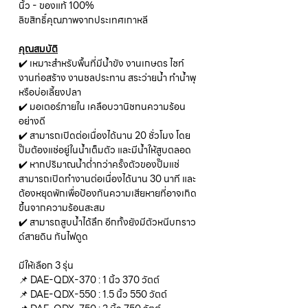
นิ้ว - ของแท้ 100%
ลิขสิทธิ์คุณภาพจากประเทศเกาหลี
คุณสมบัติ
✔️ เหมาะสำหรับพื้นที่มีน้ำขัง งานเกษตร ไซท์
งานก่อสร้าง งานชลประทาน สระว่ายน้ำ ทำน้ำพุ
หรือบ่อเลี้ยงปลา
✔️ มอเตอร์ภายใน เคลือบวานิชทนความร้อน
อย่างดี
✔️ สามารถเปิดต่อเนื่องได้นาน 20 ชั่วโมง โดย
ปั๊มต้องแช่อยู่ในน้ำเต็มตัว และมีน้ำให้สูบตลอด
✔️ หากปริมาณน้ำต่ำกว่าครั้งตัวของปั๊มแช่
สามารถเปิดทำงานต่อเนื่องได้นาน 30 นาที และ
ต้องหยุดพักเพื่อป้องกันความเสียหายที่อาจเกิด
ขึ้นจากความร้อนสะสม
✔️ สามารถสูบน้ำได้ลึก อีกทั้งยังมีตัวหนีบกราว
ด์สายดิน กันไฟดูด
มีให้เลือก 3 รุ่น
📌 DAE-QDX-370 : 1 นิ้ว 370 วัตต์
📌 DAE-QDX-550 : 1.5 นิ้ว 550 วัตต์