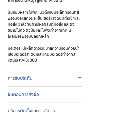
อาคารขนาดใหญ่ (สูงเกิน 14 ชั้นได้)
ปั๊มแบบหลายใบพัดแนวตั้งแบบอิเล็กทรอนิกส์
พร้อมจอแสดงผล เซ็นเซอร์แรงดันที่ท่อเข้าและ
ท่อส่ง วาล์วกันการไหลกลับที่ท่อส่ง และถัง
ขยายในตัว ตัวปั๊มและใบพัดทำจากเทคโน
โพลิเมอร์พร้อมปลอกเหล็ก
มอเตอร์แม่เหล็กถาวรระบายความร้อนด้วยน้ำ
เสื้อมอเตอร์สแตนเลส แกนมอเตอร์ทำจากส
แตนเลส AISI 303
การรับประกัน
รับประกัน 3 ปี
ขั้นตอนการสั่งซื้อ
ทางบริษัทให้บริการรับคำสั่งซื้อผ่านเจ้าหน้าที่
บริการติดตั้งและค่าบริการ
ฝ่ายขายโดยตรง เพื่อความถูกต้องของข้อมูล
สินค้า ราคา และเงื่อนไขการจัดส่ง
บริการติดตั้งโดยทีมช่างผู้ชำนาญการของ
ขั้นตอนการสั่งซื้อ
บริษัท