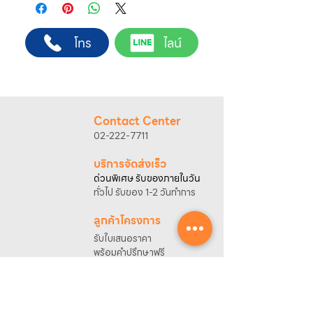
1. แคปหน้าจอสินค้า หรือคัดลอกลิงก์สินค้าที่
บริษัทสหวัฒน์ฯ ให้บริการติดตั้งสินค้าโดยทีม
ต้องการ
ช่างผู้ชำนาญการ สำหรับการสั่งซื้อผ่านช่อง
2. ติดต่อเจ้าหน้าที่ฝ่ายขายทาง Line ID :
โทร
ไลน์
ทางของบริษัทฯ
@sahawat
(มี @ ด้านหน้า)
(เว็บไซต์ www.sahawat.com และ Line
3. แจ้งข้อความ
“ขอใบเสนอราคา / สั่งซื้อสินค้า”
Official Account :
@sahawat
)
พร้อมแนบภาพหรือ ลิงก์สินค้า
พื้นที่ให้บริการ
เจ้าหน้าที่ฝ่ายขายจะดำเนินการจัดทำใบเสนอ
กรุงเทพฯ และปริมณฑล
ราคา แนะนำรายละเอียดสินค้า เงื่อนไขการชำระ
อัตราค่าบริการติดตั้ง
Contact Center
เงิน และประสานงานการจัดส่งให้เรียบร้อยค่ะ
• PLEASE CONTACT
02-222-7711
การตรวจสอบพื้นที่และการนัดหมายติดตั้ง
กรุณาติดต่อเจ้าหน้าที่เพื่อสอบถามพื้นที่ให้
บริการจัดส่งเร็ว
บริการและนัดหมายวันติดตั้ง
ด่วนพิเศษ รับของภายในวัน
โทรศัพท์ : 02-222-7711
ทั่วไป รับของ 1-2 วันทำการ
มือถือ : 081-633-2200
*การคำนวณระยะทางอ้างอิงจากที่ตั้งบริษัท
ลูกค้าโครงการ
รับใบเสนอราคา
พร้อมคำปรึกษาฟรี
ของแท้มีรับประกัน
พร้อมบริการหลังการขาย