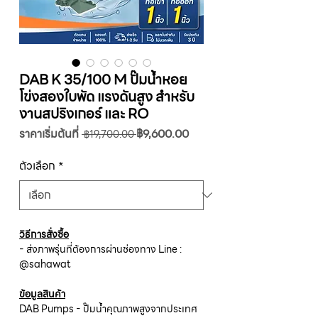
DAB K 35/100 M ปั๊มน้ำหอย
โข่งสองใบพัด แรงดันสูง สำหรับ
งานสปริงเกอร์ และ RO
ราคา
ราคา
ราคาเริ่มต้นที่
฿9,600.00
 ฿19,700.00 
ปกติ
ขาย
ลด
ตัวเลือก
*
วิธีการสั่งซื้อ
- ส่งภาพรุ่นที่ต้องการผ่านช่องทาง Line :
@sahawat
ข้อมูลสินค้า
DAB Pumps - ปั๊มน้ำคุณภาพสูงจากประเทศ