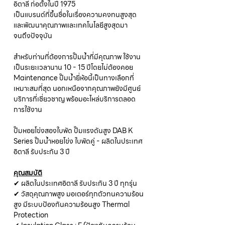
อิตาลี ก่อตั้งในปี 1975
เป็นแบรนด์ที่ขึ้นชื่อในเรื่องความคงทนสูงสุด
และพัฒนาคุณภาพและเทคโนโลยีสูงสุดมา
จนถึงปัจจุบัน
สำหรับท่านที่ต้องการปั๊มน้ำที่มีคุณภาพ ใช้งาน
เป็นระยะเวลานาน 10 - 15 ปีโดยไม่ต้องคอย
Maintenance ปั๊มน้ำยี่ห้อนี้เป็นทางเลือกที่
เหมาะสมที่สุด นอกเหนือจากคุณภาพยังมีศูนย์
บริการที่เชี่ยวชาญ พร้อมอะไหล่บริการตลอด
การใช้งาน
ปั๊มหอยโข่งสองใบพัด ปั๊มแรงดันสูง DAB K
Series ปั๊มน้ำหอยโข่ง ใบพัดคู่ - ผลิตในประเทศ
อิตาลี รับประกัน 3 ปี
คุณสมบัติ
✔ ผลิตในประเทศอิตาลี รับประกัน 3 ปี ทุกรุ่น
✔ วัสดุคุณภาพสูง มอเตอร์ทุกตัวทนความร้อน
สูง มีระบบป้องกันความร้อนสูง Thermal
Protection