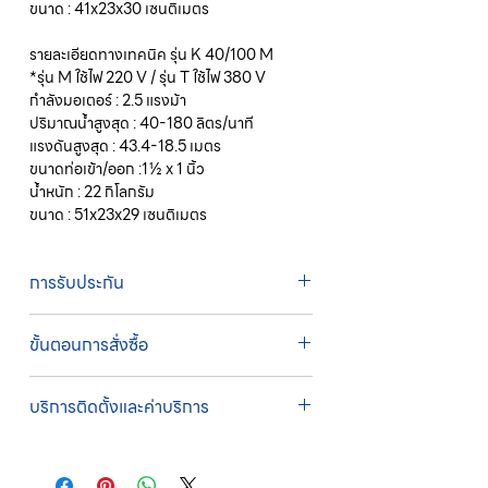
ขนาด : 41x23x30 เซนติเมตร
รายละเอียดทางเทคนิค รุ่น K 40/100 M
*รุ่น M ใช้ไฟ 220 V / รุ่น T ใช้ไฟ 380 V
กำลังมอเตอร์ : 2.5 แรงม้า
ปริมาณน้ำสูงสุด : 40-180 ลิตร/นาที
แรงดันสูงสุด : 43.4-18.5 เมตร
ขนาดท่อเข้า/ออก :1½ x 1 นิ้ว
น้ำหนัก : 22 กิโลกรัม
ขนาด : 51x23x29 เซนติเมตร
การรับประกัน
รับประกัน 3 ปี
ขั้นตอนการสั่งซื้อ
ทางบริษัทให้บริการรับคำสั่งซื้อผ่านเจ้าหน้าที่
บริการติดตั้งและค่าบริการ
ฝ่ายขายโดยตรง เพื่อความถูกต้องของข้อมูล
สินค้า ราคา และเงื่อนไขการจัดส่ง
บริการติดตั้งโดยทีมช่างผู้ชำนาญการของ
ขั้นตอนการสั่งซื้อ
บริษัท
1. แคปหน้าจอสินค้า หรือคัดลอกลิงก์สินค้าที่