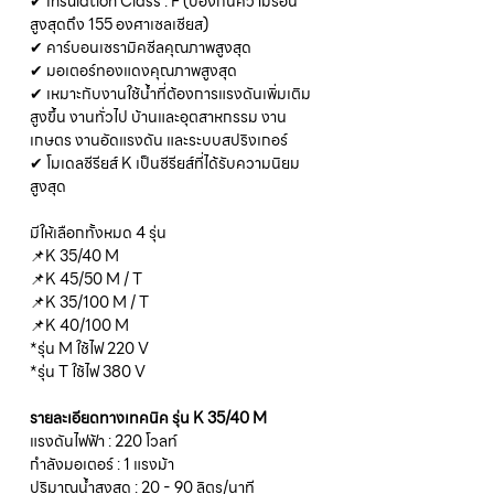
✔ Insulation Class : F (ป้องกันความร้อน
สูงสุดถึง 155 องศาเซลเซียส)
✔ คาร์บอนเซรามิคซีลคุณภาพสูงสุด
✔ มอเตอร์ทองแดงคุณภาพสูงสุด
✔ เหมาะกับงานใช้น้ำที่ต้องการแรงดันเพิ่มเติม
สูงขึ้น งานทั่วไป บ้านและอุตสาหกรรม งาน
เกษตร งานอัดแรงดัน และระบบสปริงเกอร์
✔ โมเดลซีรียส์ K เป็นซีรียส์ที่ได้รับความนิยม
สูงสุด
มีให้เลือกทั้งหมด 4 รุ่น
📌K 35/40 M
📌K 45/50 M / T
📌K 35/100 M / T
📌K 40/100 M
*รุ่น M ใช้ไฟ 220 V
*รุ่น T ใช้ไฟ 380 V
รายละเอียดทางเทคนิค รุ่น K 35/40 M
แรงดันไฟฟ้า : 220 โวลท์
กำลังมอเตอร์ : 1 แรงม้า
ปริมาณน้ำสูงสุด : 20 - 90 ลิตร/นาที