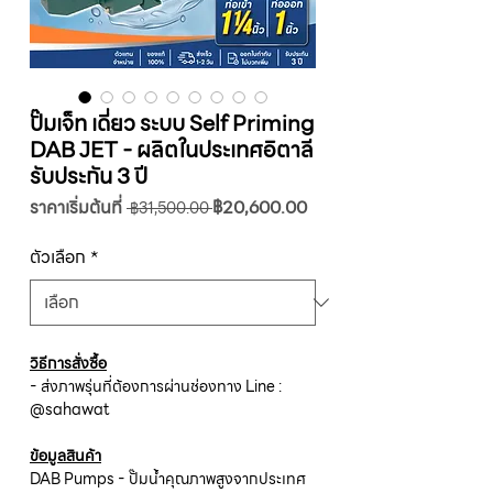
ปั๊มเจ็ท เดี่ยว ระบบ Self Priming
DAB JET - ผลิตในประเทศอิตาลี
รับประกัน 3 ปี
ราคา
ราคา
ราคาเริ่มต้นที่
฿20,600.00
 ฿31,500.00 
ปกติ
ขาย
ลด
ตัวเลือก
*
วิธีการสั่งซื้อ
- ส่งภาพรุ่นที่ต้องการผ่านช่องทาง Line :
@sahawat
ข้อมูลสินค้า
DAB Pumps - ปั๊มน้ำคุณภาพสูงจากประเทศ