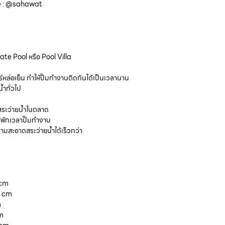
ine : @sahawat
vate Pool หรือ Pool Villa
ล่อเย็น ทำให้ปั๊มทำงานติดกันได้เป็นเวลานาน
้ำทั่วไป
มสระว่ายน้ำในตลาด
ู้พักเวลาปั๊มทำงาน
ามสะอาดสระว่ายน้ำได้เร็วกว่า
 cm
4 cm
m
cm