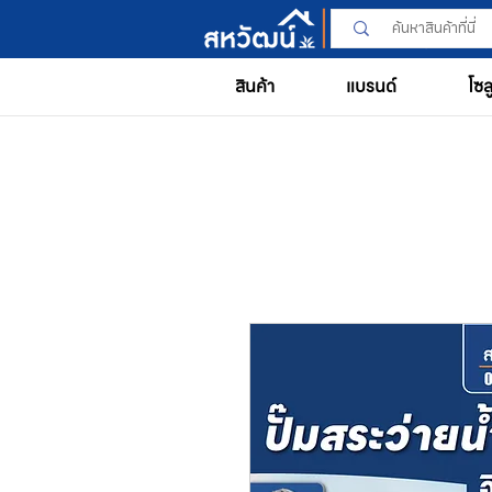
สินค้า
แบรนด์
โซล