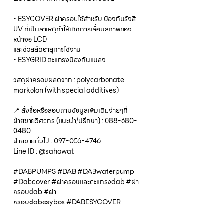
- ESYCOVER ฝาครอบใช้สำหรับ ป้องกันรังสี
UV ที่เป็นสาเหตุทำให้เกิดการเสื่อมสภาพของ
หน้าจอ LCD
และช่วยยืดอายุการใช้งาน
- ESYGRID ตะแกรงป้องกันแมลง
วัสดุฝาครอบผลิตจาก : polycarbonate
markolon (with special additives)
📍 สั่งซื้อหรือสอบถามข้อมูลเพิ่มเติมง่ายๆที่
ฝ่ายขายวิศวกร (แนะนำ/ปรึกษา) : 088-680-
0480
ฝ่ายขายทั่วไป : 097-056-4746
Line ID : @sahawat
#DABPUMPS #DAB #DABwaterpump
#Dabcover #ฝาครอบและตะแกรงdab #ฝา
ครอบdab #ฝา
ครอบdabesybox #DABESYCOVER