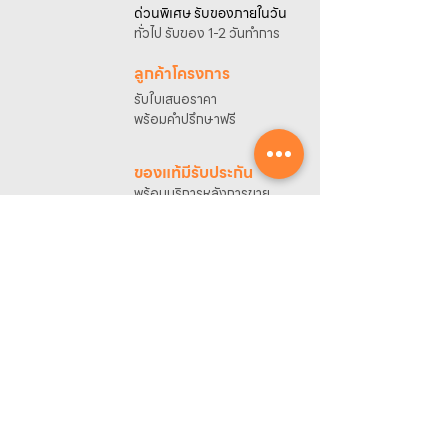
40 กิโลเมตร*
ด่วนพิเศษ รับของภายในวัน
• ค่าบริการ 4,000 บาท สำหรับระยะทางไม่เกิน
ทั่วไป รับของ 1-2 วันทำการ
50 กิโลเมตร*
การตรวจสอบพื้นที่และการนัดหมายติดตั้ง
ลูกค้าโครงการ
กรุณาติดต่อเจ้าหน้าที่เพื่อสอบถามพื้นที่ให้
รับใบเสนอราคา
บริการและนัดหมายวันติดตั้ง
พร้อมคำปรึกษาฟรี
โทรศัพท์ : 02-222-7711
มือถือ : 081-633-2200
ของแท้มีรับประกัน
*การคำนวณระยะทางอ้างอิงจากที่ตั้งบริษัท
พร้อมบริการหลังการขาย
ศูนย์รวมข้อมูล
ขอใบเสนอราคา
ดาวน์โหลดแคตตาล็อก
ลงทะเบียนรับประกันออนไลน์