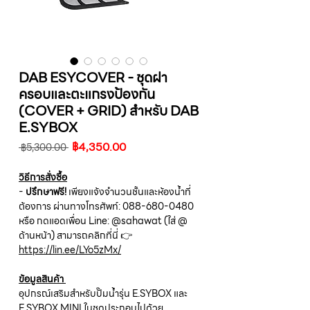
DAB ESYCOVER - ชุดฝา
ครอบและตะแกรงป้องกัน
(COVER + GRID) สำหรับ DAB
E.SYBOX
ราคา
ราคา
฿4,350.00
 ฿5,300.00 
ปกติ
ขาย
ลด
วิธีการสั่งซื้อ
-
ปรึกษาฟรี!
เพียงแจ้งจำนวนชั้นและห้องน้ำที่
ต้องการ ผ่านทางโทรศัพท์: 088-680-0480
หรือ กดแอดเพื่อน Line: @sahawat (ใส่ @
ด้านหน้า) สามารถคลิกที่นี่ 👉
https://lin.ee/LYo5zMx/
ข้อมูลสินค้า
อุปกรณ์เสริมสำหรับปั๊มน้ำรุ่น E.SYBOX และ
E.SYBOX MINI ในชุดประกอบไปด้วย