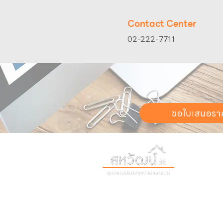
Contact Center
02-222-7711
ขอใบเสนอรา
วันทำการ:
วั
เวลา:
8:30 น
ติดต่อเรา
เก
16 ซอย สุขุมวิท 97 ถนนสุขุมวิท
เก
แขวงบางจาก เขตพระโขนง