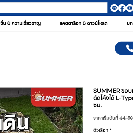
ูชั่น & ความเชี่ยวชาญ
แคตตาล็อก & ดาวน์โหลด
บท
SUMMER ขอบกั
ดัดโค้งได้ L-Typ
ซม.
ราคาเริ่มต้นที่
 ฿4,150
ตัวเลือก
*