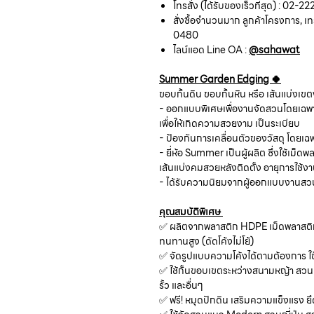
โทรสั่ง (ได้รับของเร็วที่สุด) : 02
สั่งซื้อจำนวนมาก ลูกค้าโครงการ, เทร
0480
ไลน์แอด Line OA :
@sahawat
Summer Garden Edging 🍀
ขอบกั้นดิน ขอบกั้นหิน หรือ เส้นแบ่งเข
- ออกแบบพิเศษเพื่องานจัดสวนโดยเฉพาะ 
เพื่อให้เกิดความสวยงาม เป็นระเบียบ
- ป้องกันการเคลื่อนตัวของวัสดุ โดยเ
- ยี่ห้อ Summer เป็นผู้ผลิต ซึ่งใช้เม
เส้นแบ่งคมสวยหลังติดตั้ง อายุการใช้ง
- ได้รับความนิยมจากผู้ออกแบบงานสวน
คุณสมบัติพิเศษ
✅ ผลิตจากพลาสติก HDPE เม็ดพลาสติก
ทนทานสูง (ดัดโค้งไม่โย้)
✅ จัดรูปแบบความโค้งได้ตามต้องการ ใ
✅ ใช้กั้นขอบเขตระหว่างสนามหญ้า สวนหิ
รั้ว และอื่นๆ
✅ ฟรี! หมุดปักดิน เสริมความแข็งแรง ยึ