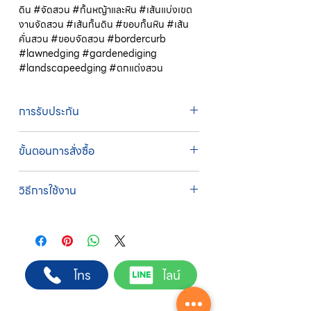
ดิน #จัดสวน #กั้นหญ้าและหิน #เส้นแบ่งเขต
งานจัดสวน #เส้นกั้นดิน #ขอบกั้นหิน #เส้น
คั่นสวน #ขอบจัดสวน #bordercurb
#lawnedging #gardenediging
#landscapeedging #ตกแต่งสวน
การรับประกัน
รับประกัน 1 ปี
ขั้นตอนการสั่งซื้อ
ทางบริษัทให้บริการรับคำสั่งซื้อผ่านเจ้าหน้าที่
วิธีการใช้งาน
ฝ่ายขายโดยตรง เพื่อความถูกต้องของข้อมูล
สินค้า ราคา และเงื่อนไขการจัดส่ง
1. ขุดเซาะร่องแนวที่ต้องการแบ่งพื้นที่
ขั้นตอนการสั่งซื้อ
2. วางขอบกั้นดินลงในร่อง และใช้คลิปปักดิน
1. แคปหน้าจอสินค้า หรือคัดลอกลิงก์สินค้าที่
ยึด
ต้องการ
3. ลงวัสดุตกแต่ง หินตกแต่ง หญ้า ได้ทันที
2. ติดต่อเจ้าหน้าที่ฝ่ายขายทาง Line ID :
โทร
ไลน์
@sahawat
(มี @ ด้านหน้า)
3. แจ้งข้อความ
“ขอใบเสนอราคา / สั่งซื้อสินค้า”
พร้อมแนบภาพหรือ ลิงก์สินค้า