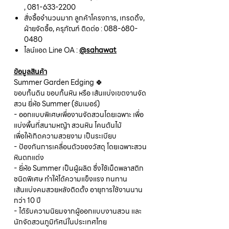
, 081-633-2200
สั่งซื้อจำนวนมาก ลูกค้าโครงการ, เทรดดิ้ง,
ฝ่ายจัดซื้อ, ครุภัณฑ์ ติดต่อ : 088-680-
0480
ไลน์แอด Line OA :
@sahawat
ข้อมูลสินค้า
Summer Garden Edging 🍀
ขอบกั้นดิน ขอบกั้นหิน หรือ เส้นแบ่งเขตงานจัด
สวน ยี่ห้อ Summer (ซัมเมอร์)
- ออกแบบพิเศษเพื่องานจัดสวนโดยเฉพาะ เพื่อ
แบ่งพื้นที่สนามหญ้า สวนหิน โคนต้นไม้
เพื่อให้เกิดความสวยงาม เป็นระเบียบ
- ป้องกันการเคลื่อนตัวของวัสดุ โดยเฉพาะสวน
หินตกแต่ง
- ยี่ห้อ Summer เป็นผู้ผลิต ซึ่งใช้เม็ดพลาสติก
ชนิดพิเศษ ทำให้ได้ความแข็งแรง ทนทาน
เส้นแบ่งคมสวยหลังติดตั้ง อายุการใช้งานนาน
กว่า 10 ปี
- ได้รับความนิยมจากผู้ออกแบบงานสวน และ
นักจัดสวนภูมิทัศน์ในประเทศไทย