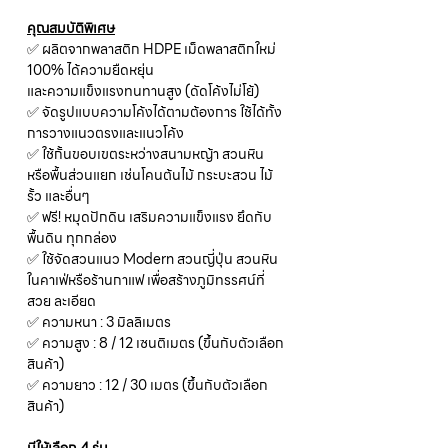
คุณสมบัติพิเศษ
✅ ผลิตจากพลาสติก HDPE เม็ดพลาสติกใหม่
100% ได้ความยืดหยุ่น
และความแข็งแรงทนทานสูง (ดัดโค้งไม่โย้)
✅ จัดรูปแบบความโค้งได้ตามต้องการ ใช้ได้ทั้ง
การวางแนวตรงและแนวโค้ง
✅ ใช้กั้นขอบเขตระหว่างสนามหญ้า สวนหิน
หรือพื้นส่วนแยก เช่นโคนต้นไม้ กระบะสวน ไม้
รั้ว และอื่นๆ
✅ ฟรี! หมุดปักดิน เสริมความแข็งแรง ยึดกับ
พื้นดิน ทุกกล่อง
✅ ใช้จัดสวนแนว Modern สวนญี่ปุ่น สวนหิน
ในคาเฟ่หรือร้านกาแฟ เพื่อสร้างภูมิทรรศน์ที่
สวย ละเอียด
✅ ความหนา : 3 มิลลิเมตร
✅ ความสูง : 8 / 12 เซนติเมตร (ขึ้นกับตัวเลือก
สินค้า)
✅ ความยาว : 12 / 30 เมตร (ขึ้นกับตัวเลือก
สินค้า)