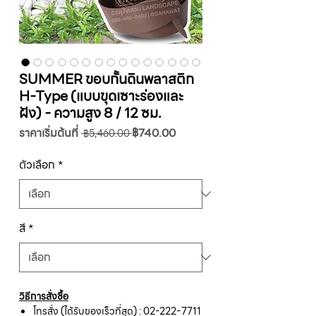
SUMMER ขอบกั้นดินพลาสติก
H-Type (แบบขุดเซาะร่องและ
ฝัง) - ความสูง 8 / 12 ซม.
ราคา
ราคา
ราคาเริ่มต้นที่
฿740.00
 ฿5,460.00 
ปกติ
ขาย
ลด
ตัวเลือก
*
สี
*
วิธีการสั่งซื้อ
โทรสั่ง (ได้รับของเร็วที่สุด) : 02-222-7711