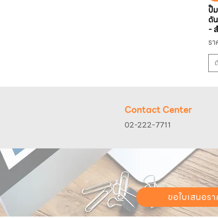
ปั๊
ดั
- ส
รา
รา
ราค
ต
Contact Center
02-222-7711
ขอใบเสนอรา