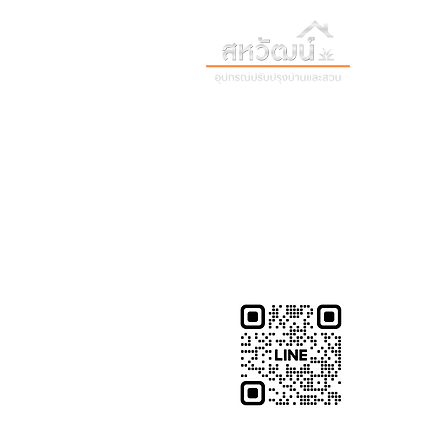
วันทำการ:
วั
เวลา:
8:30 น
ติดต่อเรา
เก
16 ซอย สุขุมวิท 97 ถนนสุขุมวิท
เก
แขวงบางจาก เขตพระโขนง
สิ
กรุงเทพฯ 10260
02-222-7711
ติ
sales@sahawat.com
บ
@sahawat