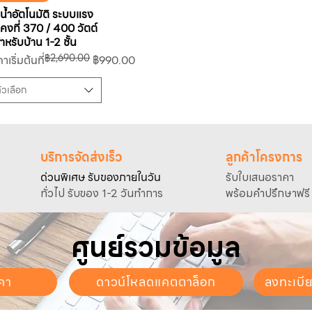
มน้ำอัตโนมัติ ระบบแรง
นคงที่ 370 / 400 วัตต์
ำหรับบ้าน 1-2 ชั้น
฿2,690.00
คาปกติ
คาขายลด
าเริ่มต้นที่
฿990.00
ัวเลือก
บริการจัดส่งเร็ว
ลูกค้าโครงการ
ด่วนพิเศษ รับของภายในวัน
รับใบเสนอราคา
ทั่วไป รับของ 1-2 วันทำการ
พร้อมคำปรึกษาฟรี
ศูนย์รวมข้อมูล
คา
ดาวน์โหลดแคตตาล็อก
ลงทะเบี