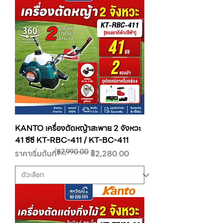
KANTO เครื่องตัดหญ้าสะพาย 2 จังหวะ
41 ซีซี KT-RBC-411 / KT-BC-411
฿2,990.00
ราคาปกติ
ราคาขายลด
ราคาเริ่มต้นที่
฿2,280.00