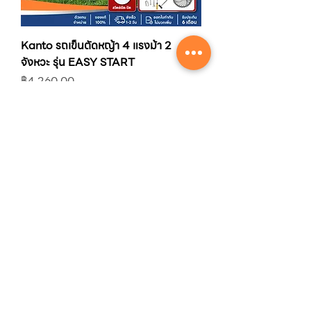
Kanto รถเข็นตัดหญ้า 4 แรงม้า 2
จังหวะ รุ่น EASY START
ราคา
฿4,260.00