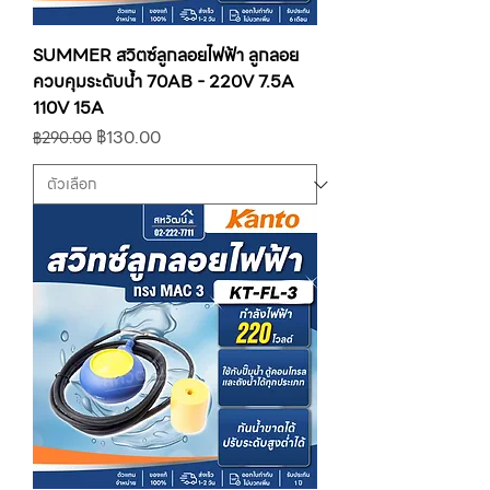
SUMMER สวิตซ์ลูกลอยไฟฟ้า ลูกลอย
ควบคุมระดับน้ำ 70AB - 220V 7.5A
110V 15A
ราคาปกติ
ราคาขายลด
฿130.00
฿290.00