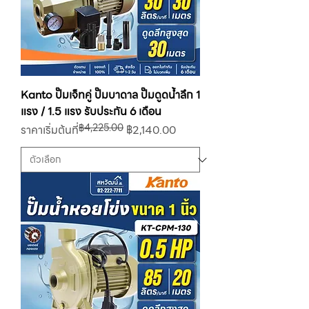
Kanto ปั๊มเจ็ทคู่ ปั๊มบาดาล ปั๊มดูดน้ำลึก 1
แรง / 1.5 แรง รับประกัน 6 เดือน
฿4,225.00
ราคาปกติ
ราคาขายลด
ราคาเริ่มต้นที่
฿2,140.00