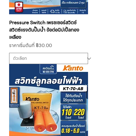
Pressure Switch เพรชเชอร์สวิตช์
สวิตซ์แรงดันปั๊มน้ำ ข้อต่อนิปเปิ้ลทอง
เหลือง
ราคาขายลด
ราคาเริ่มต้นที่
฿30.00