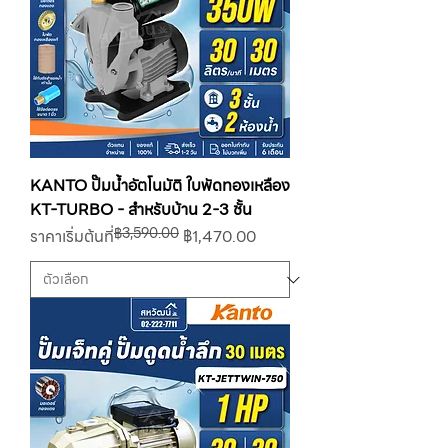
KANTO ปั๊มน้ำอัตโนมัติ ใบพัดทองเหลือง
KT-TURBO - สำหรับบ้าน 2-3 ชั้น
฿3,590.00
ราคาปกติ
ราคาขายลด
ราคาเริ่มต้นที่
฿1,470.00