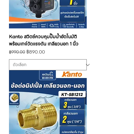
Kanto สวิตช์ควบคุมปั๊มน้ำอัตโนมัติ
พร้อมเกจ์วัดแรงดัน เกลียวนอก 1 นิ้ว
ราคาปกติ
ราคาขายลด
฿890.00
฿990.00