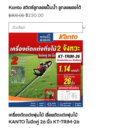
Kanto สวิตซ์ลูกลอยปั๊มน้ำ ลูกลอยออโต้
ราคาปกติ
ราคาขายลด
฿230.00
฿300.00
เครื่องตัดแต่งพุ่มไม้ เลื่อยตัดแต่งพุ่มไม้
KANTO ใบมีดคู่ 26 นิ้ว KT-TRIM-26