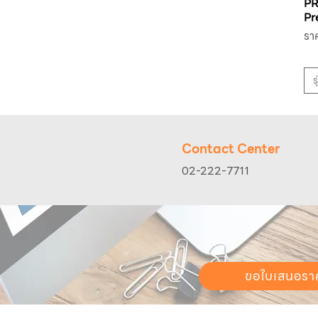
P
Pr
รา
รา
ราค
ร
Contact Center
02-222-7711
ขอใบเสนอรา