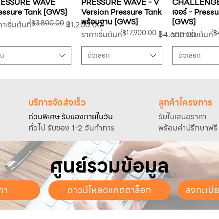
RESSURE WAVE
PRESSURE WAVE - V
CHALLENGE
essure Tank [GWS]
Version Pressure Tank
เจอร์ - Press
พร้อมฐาน [GWS]
[GWS]
฿3,800.00
คาปกติ
คาขายลด
าเริ่มต้นที่
฿1,200.00
฿17,900.00
฿
ราคาปกติ
ราคาขายลด
ราคาปกติ
ราคาขายลด
ราคาเริ่มต้นที่
฿4,600.00
ราคาเริ่มต้นที่
ุ่น
ตัวเลือก
ตัวเลือก
บริการจัดส่งเร็ว
ลูกค้าโครงการ
ด่วนพิเศษ รับของภายในวัน
รับใบเสนอราคา
ทั่วไป รับของ 1-2 วันทำการ
พร้อมคำปรึกษาฟรี
ศูนย์รวมข้อมูล
คา
ดาวน์โหลดแคตตาล็อก
ลงทะเบี