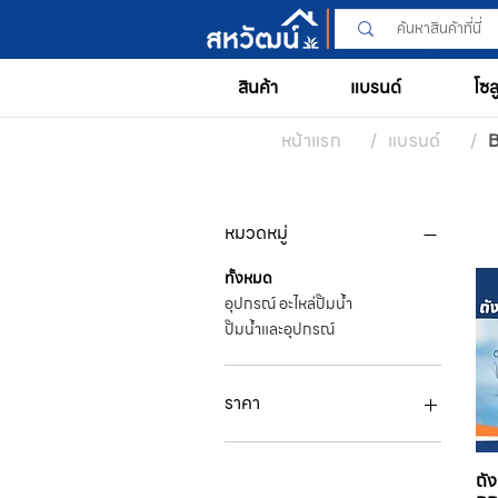
สินค้า
แบรนด์
โซล
หน้าแรก
/
แบรนด์
/
หมวดหมู่
ทั้งหมด
อุปกรณ์ อะไหล่ปั๊มน้ำ
ปั๊มน้ำและอุปกรณ์
ราคา
฿2,800
฿26,400
ถั