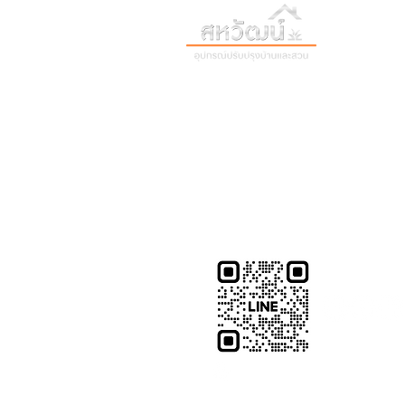
วันทำการ:
วั
เวลา:
8:30 น
ติดต่อเรา
เก
16 ซอย สุขุมวิท 97 ถนนสุขุมวิท
เก
แขวงบางจาก เขตพระโขนง
สิ
กรุงเทพฯ 10260
02-222-7711
ติ
sales@sahawat.com
บ
@sahawat