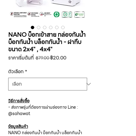
NANO บ็อกเข้าสาย กล่องกันน้ำ
บ็อกกันน้ำ บล็อกกันน้ำ - ฝาทึบ
ขนาด 2x4" , 4x4"
ราคา
ราคา
ราคาเริ่มต้นที่
฿20.00
 ฿79.00 
ปกติ
ขาย
ลด
ตัวเลือก
*
วิธีการสั่งซื้อ
- ส่งภาพรุ่นที่ต้องการผ่านช่องทาง Line :
@sahawat
ข้อมูลสินค้า
NANO กล่องกันน้ำ บ็อกกันน้ำ บล็อกกันน้ำ