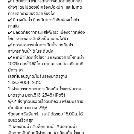
✔️ ติดตั้งง่าย สามารถเจาะเพื่อติดตั้งอุปกรณ์
ต่างๆ โดยไม่ต้องใช้เครื่องมือหนัก และไม่เกิด
การแตกร้าวของตัวกล่องไฟ
✔️ มียางกันน้ำ ป้องกันการรั่วซึมของน้ำเข้า
ภายใน
✔️ ปลอดภัยจากกระแสไฟฟ้ารั่ว เนื่องจากกล่อง
ไฟทำจากพลาสติกซึ่งเป็นฉนวนไฟฟ้า
✔️ ความสามารถในการกันน้ำของสินค้า
สามารถกันน้ำได้ในระดับนึง
✔️ หากนำไปติดตั้งใช้งาน เเละต้องการให้กันน้ำ
100% ควรใช้ ชิลิโคน ยาเเนวรอยต่อ บริเวณที่
มีการเจาะ
เลขที่ใบอนุญาต/ใบรับรองมาตรฐาน
1. ISO 9001 : 2015
2. ผ่านการทดสอบการป้องกันน้ำและฝุ่นตาม
มาตรฐาน มอก.513-2548 (IP65)
📪📍 ส่งทุกวันรวดเร็ววันต่อวัน พร้อมบริการ
เก็บเงินปลายทาง 📍📪
จัดส่งทุกวันจันทร์ - เสาร์ ตัดรอบ 15.00น. ได้
รับรวดเร็วที่สุด
#กล่องกันน้ำ #บล็อกกันน้ำ #บ้อกกันน้ำ
#nano #บล็อกมีฝาครอบ #บล็อกกั้นน้ำแนว