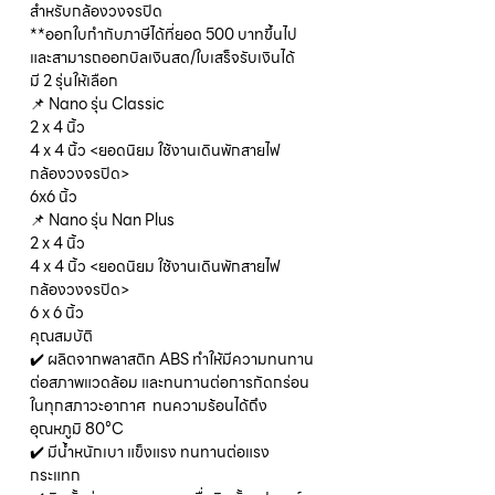
สำหรับกล้องวงจรปิด
**ออกใบกำกับภาษีได้ที่ยอด 500 บาทขึ้นไป
และสามารถออกบิลเงินสด/ใบเสร็จรับเงินได้
มี 2 รุ่นให้เลือก
📌 Nano รุ่น Classic
2 x 4 นิ้ว
4 x 4 นิ้ว <ยอดนิยม ใช้งานเดินพักสายไฟ
กล้องวงจรปิด>
6x6 นิ้ว
📌 Nano รุ่น Nan Plus
2 x 4 นิ้ว
4 x 4 นิ้ว <ยอดนิยม ใช้งานเดินพักสายไฟ
กล้องวงจรปิด>
6 x 6 นิ้ว
คุณสมบัติ
✔️ ผลิตจากพลาสติก ABS ทำให้มีความทนทาน
ต่อสภาพแวดล้อม และทนทานต่อการกัดกร่อน
ในทุกสภาวะอากาศ ทนความร้อนได้ถึง
อุณหภูมิ 80°C
✔️ มีน้ำหนักเบา แข็งแรง ทนทานต่อแรง
กระแทก