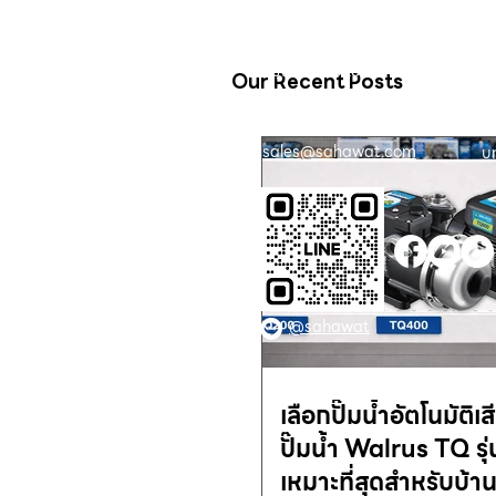
16 ซอย สุขุมวิท 97 ถนนสุขุมวิท
เก
แขวงบางจาก เขตพระโขนง
สิ
กรุงเทพฯ 10260
Our Recent Posts
02-222-7711
ติ
sales@sahawat.com
บ
@sahawat
เลือกปั๊มน้ำอัตโนมัติเ
ปั๊มน้ำ Walrus TQ รุ
เหมาะที่สุดสำหรับบ้า