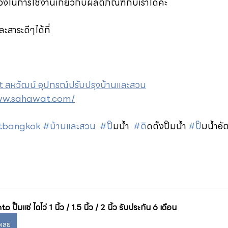
ังในการใช้งานเกี่ยวกับผลิตภัณฑ์กับเราได้ค่ะ
ะสาระดีๆได้ที่
-7711
สหวัฒน์ อุปกรณ์ปรับปรุงบ้านและสวน
www.sahawat.com/
tbangkok
#บ้านและสวน
#ป
ั๊มน้ำ  
#ต
ิดตั้งปั๊มน้ำ 
#ป
ั๊มน้ำอั
o ปั๊มแช่ ไดโว่ 1 นิ้ว / 1.5 นิ้ว / 2 นิ้ว รับประกัน 6 เดือน
้อเลย