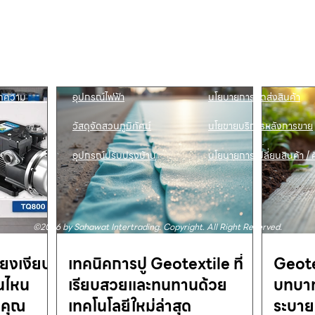
ี่ยวกับเรา
ปั๊มน้ำและอุปกรณ์
ขอใบเสนอราคา
นค้าทั้งหมด
เครื่องตัดหญ้าและเครื่องยนต์
แคตตาล็อก &
ดาวน์โหลด
การเกษตร
ดต่อเรา
ช่องทางการจัดจำหน่าย
ทความ
อุปกรณ์ไฟฟ้า
นโยบายการจัดส่งสินค้า
วัสดุจัดสวนภูมิทัศน์
นโยขายบริการหลังการขาย
อุปกรณ์ปรับปรุงบ้าน
นโยบายการเปลี่ยนสินค้า / ค
©2026 by Sahawat Intertrading. Copyright. All Right Reserved.
สียงเงียบ
เทคนิคการปู Geotextile ที่
Geotex
่นไหน
เรียบสวยและทนทานด้วย
บทบาท
นคุณ
เทคโนโลยีใหม่ล่าสุด
ระบาย