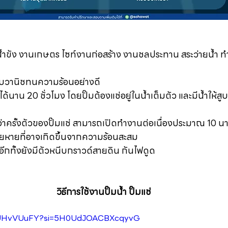
ีน้ำขัง งานเกษตร ไซท์งานก่อสร้าง งานชลประทาน สระว่ายน้ำ ทำน
บวานิชทนความร้อนอย่างดี
ได้นาน 20 ชั่วโมง โดยปั๊มต้องแช่อยู่ในน้ำเต็มตัว และมีน้ำให้
าครั้งตัวของปั๊มแช่ สามารถเปิดทำงานต่อเนื่องประมาณ 10 นา
สียหายที่อาจเกิดขึ้นจากความร้อนสะสม
อีกทั้งยังมีตัวหนีบกราวด์สายดิน กันไฟดูด
วิธีการใช้งานปั๊มน้ำ ปั๊มแช่
Y6UHvVUuFY?si=5H0UdJOACBXcqyvG