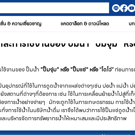
ูชั่น & ความเชี่ยวชาญ
แคตตาล็อก & ดาวน์โหลด
บท
และการใช้งานของ ปั๊มน้ำ "ปั๊มจุ่ม" หรื
ใช้งานของ ปั๊มน้ำ 
"ปั๊มจุ่ม" หรือ "ปั๊มแช่" 
หรือ “ไดโว่”
 ก่อนการต
" เป็นอุปกรณ์ที่ใช้ในการดูดน้ำจากแหล่งต่างๆเช่น บ่อน้ำ แม่น้ำ บ่อ
ยังสถานที่ต่างๆที่ต้องการ เช่น ใช้ในการเคลื่อนย้ายน้ำไปสู่ที่เก็บ
้องการน้ำอย่างง่ายๆ   มักจะถูกใช้ในการเกษตรกรรม การใช้น้
่งการใช้น้ำในบริษัทน้ำดื่ม เราจึงได้พบว่าการใช้ปั๊มแช่ดูดน้ำเป
และบริหารจัดการทรัพยากรน้ำให้เหมาะสมและมีประสิทธิภาพ