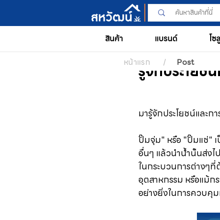
สินค้า
แบรนด์
โซล
หน้าแรก
/
Post
รู้จักประโยชน์
มารู้จักประโยชน์และการ
ปั๊มจุ่ม" หรือ "ปั๊มแช่
อื่นๆ แล้วนำน้ำนั้นส่งไป
ในกระบวนการต่างๆที่ต
อุตสาหกรรม หรือแม้กระทั
อย่างยิ่งในการควบคุม