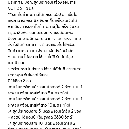
ประเทศ มี มอก. ชุดประกอบเสร็จพร้อมสาย
VCT 3 x 1.5 มิล
**ออกใบกำกับภาษีได้ที่ยอด 500 บาทขึ้นไป
และสามารถออกบิลเงินสด/ใบเสร็จรับเงินได้
หากต้องการออกใบกำกับภาษี/ใบเสร็จเงินสด
กรุณาพิมพ์รายละเอียดอย่างครบถ้วนเพื่อ
ป้องกันความผิดพลาด มาทางแชทหลังจากกด
สั่งซื้อสินค้านะคะ ทางร้านจะแนบไปให้พร้อม
สินค้า และรบกวนแจ้งก่อนจัดส่งสินค้าค่ะ
⚡ ทนทาน ไม่ละลาย ใช้งานได้ดี รับวัตต์สูง
แอมป์เยอะ
⚡ พร้อมสาย ไม่ยุ่งยาก ใช้งานได้ทันที สายขนาด
มาตรฐาน รับโหลดได้เยอะ
มีให้เลือก 8 รุ่น
📌 บล็อก พร้อมเต้าเสียบมีกราวด์ 2 ช่อง แบบมี
ฝาครบ พร้อมสายไฟ ยาว 5 เมตร *ใหม่
📌 บล็อก พร้อมเต้าเสียบมีกราวด์ 2 ช่อง แบบมี
ฝาครบ พร้อมสายไฟ ยาว 10 เมตร *ใหม่
📌 ชุดประกอบสาย 5 เมตร พร้อมเต้ารับ 2 ช่อง
+ สวิตซ์ 16 แอมป์ (รับสูงสุด 3680 วัตต์)
📌 ชุดประกอบสาย 10 เมตร พร้อมเต้ารับ 2