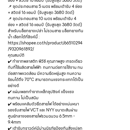
ช่อง + สวิตซ์ 16 แอมป์ (รับสูงสุด 3680 วัตต์)
📌 ชุดประกอบสาย 5 เมตร พร้อมเต้ารับ 4 ช่อง
+ สวิตซ์ 16 แอมป์ (รับสูงสุด 3680 วัตต์)
📌 ชุดประกอบสาย 10 เมตร พร้อมเต้ารับ 4
ช่อง + สวิตซ์ 16 แอมป์ (รับสูงสุด 3680 วัตต์)
สำหรับบล็อกยางเปล่า ไม่รวมสาย บล็อกยางกัน
น้ำ เลือกได้ที่ลิงค์นี้ :
https://shopee.co.th/product/66510294
/9320961892/
คุณสมบัติ
✔️ ทำจากพลาสติก พีวีซี คุณภาพสูง เกรดเดียว
กับที่ใช้ผลิตสายไฟฟ้า ทนทานต่อการใช้งาน ทน
ต่อสภาพแวดล้อม มีความยืดหยุ่นสูง ทนความ
ร้อนได้ถึง 70°C สามารถทนแรงกระแทกได้เป็น
อย่างดี
✔️ แผ่นเพลททำจากเหล็กชุปซิงค์ แข็งแรง
ทนทาน ไม่เป็นสนิม
✔️ พร้อมแคล้มตัวยึดสายไฟ ได้อย่างแน่นหนา
รองรับสายไฟ VCT และ NYY ขนาดเส้นผ่าน
ศูนย์กลางของสายไฟรวมฉนวน 6.5mm -
9.4mm
✔️ เต้ารับกราวด์คู่มีม่านนิรภัยป้องกันสิ่งแปลก