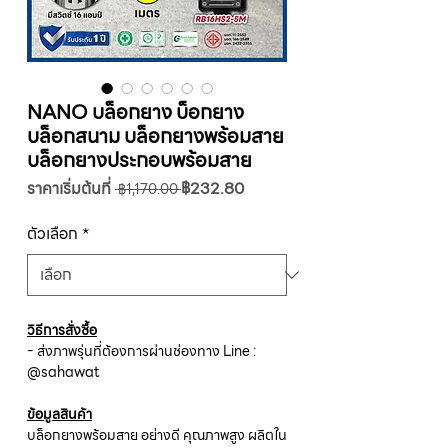
NANO บล็อกยาง บ็อกยาง
บล็อกสนาม บล็อกยางพร้อมสาย
บล็อกยางประกอบพร้อมสาย
ราคา
ราคา
ราคาเริ่มต้นที่
฿232.80
 ฿1,170.00 
ปกติ
ขาย
ลด
ตัวเลือก
*
วิธีการสั่งซื้อ
- ส่งภาพรุ่นที่ต้องการผ่านช่องทาง Line :
@sahawat
ข้อมูลสินค้า
บล็อกยางพร้อมสาย อย่างดี คุณภาพสูง ผลิตใน