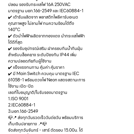
ปลอม รองรับกระแสไฟ 16A 250VAC
มาตรฐาน มอก.166-2549 และ IEC60884-1
✔️ เต้ารับผลิตจาก พลาสติกโพลีคาร์บอเนต
คุณภาพสูง ไม่ลามไฟ ทนความร้อนได้ถึง
140°C
✔️ ตัวนำไฟฟ้าผลิตจากทองแดง นำกระแสไฟฟ้า
ได้ดีที่สุด
✔️ รองรับอุปกรณ์เสริม ฝาครอบกันน้ำกันฝุ่น
สำหรับบล็อคยาง ระดับป้องกัน IP44 เพิ่ม
ความปลอดภัยกับผู้ใช้งาน
✔️ แข็งแรงทนทาน คุ้มค่า คุ้มราคา
✔️ มี Main Switch ควบคุม มาตรฐาน IEC
61058-1 พร้อมดวงไฟ Neon แสดงสถานะการ
ใช้งาน เปิด-ปิด
เลขที่ใบอนุญาติ/ใบรับรองมาตรฐาน
1.ISO 9001
2.IEC60884-1
3.มอก.166-2549
📪📍 ส่งทุกวันรวดเร็ววันต่อวัน พร้อมบริการ
เก็บเงินปลายทาง 📍📪
จัดส่งทุกวันจันทร์ - เสาร์ ตัดรอบ 15.00น. ได้