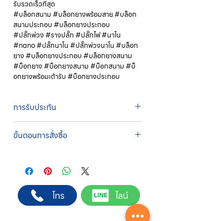
รับรวดเร็วที่สุด
#บล็อกสนาม #บล็อกยางพร้อมสาย #บล็อก
สนามประกอบ #บล็อกยางประกอบ
#ปลั๊กพ่วง #รางปลั๊ก #ปลั๊กไฟ #นาโน
#nano #ปลั๊กนาโน #ปลั๊กพ่วงนาโน #บล็อก
ยาง #บล็อกยางประกอบ #บล็อกยางสนาม
#บ็อกยาง #บ็อกยางสนาม #บ็อกสนาม #บ็
อกยางพร้อมเต้ารับ #บ็อกยางประกอบ
การรับประกัน
รับประกัน 1 ปี
ขั้นตอนการสั่งซื้อ
ทางบริษัทให้บริการรับคำสั่งซื้อผ่านเจ้าหน้าที่
ฝ่ายขายโดยตรง เพื่อความถูกต้องของข้อมูล
สินค้า ราคา และเงื่อนไขการจัดส่ง
ขั้นตอนการสั่งซื้อ
โทร
ไลน์
1. แคปหน้าจอสินค้า หรือคัดลอกลิงก์สินค้าที่
ต้องการ
2. ติดต่อเจ้าหน้าที่ฝ่ายขายทาง Line ID :