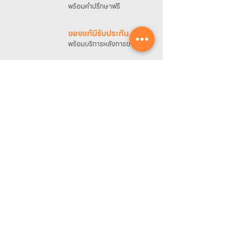
พร้อมคำปรึกษาฟรี
ของแท้มีรับประกัน
พร้อมบริการหลังการขาย
ศูนย์รวมข้อมูล
ขอใบเสนอราคา
ดาวน์โหลดแคตตาล็อก
ลงทะเบียนรับประกันออนไลน์
วันทำการ:
วันจันทร์ - วันเสาร์
เวลา:
8:30 น. - 17:30 น.
ติดต่อเรา