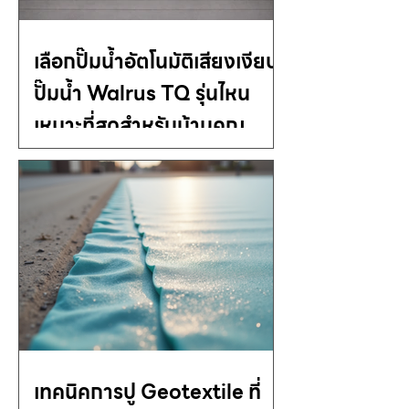
เลือกปั๊มน้ำอัตโนมัติเสียงเงียบ
ปั๊มน้ำ Walrus TQ รุ่นไหน
เหมาะที่สุดสำหรับบ้านคุณ
เทคนิคการปู Geotextile ที่