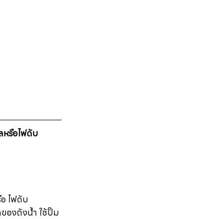
หลหรือไฟดับ
ือ ไฟดับ 
ของถังน้ำ ใช้ปั๊ม 