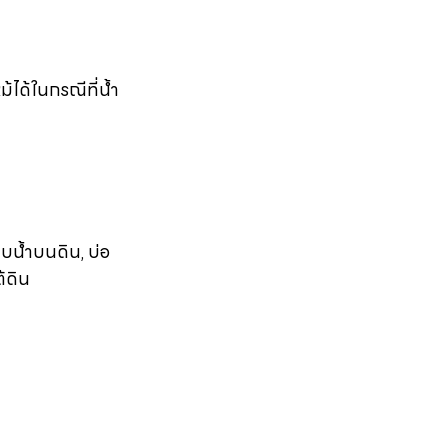
ม้ได้ในกรณีที่น้ำ
็บน้ำบนดิน, บ่อ
ต้ดิน