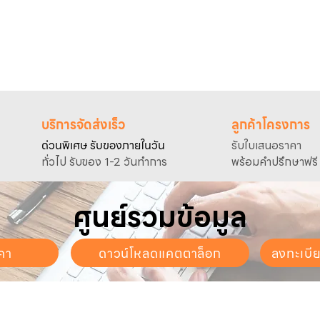
ersolution
#automaticpump
#DIYprojects
#water
บริการจัดส่งเร็ว
ลูกค้าโครงการ
ด่วนพิเศษ รับของภายในวัน
รับใบเสนอราคา
ทั่วไป รับของ 1-2 วันทำการ
พร้อมคำปรึกษาฟรี
ศูนย์รวมข้อมูล
คา
ดาวน์โหลดแคตตาล็อก
ลงทะเบี
นจันทร์ - วันเสาร์