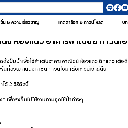
ูชั่น & ความเชี่ยวชาญ
แคตตาล็อก & ดาวน์โหลด
บท
างถัง ห้องแถว อาคารพาณิชย์ ทาวน์โฮ
ดตั้งปั๊มน้ำเพื่อใช้สำหรับอาคารพาณิชย์ ห้องแถว ตึกแถว หรือต
พื้นที่สวนภายนอก เช่น ทาวน์โฮม หรือทาวน์เฮ้าส์นั้น 
ด้ 2 วิธีดังนี้
นแรก เพื่อส่งขึ้นไปใช้งานตามจุดใช้น้ำต่างๆ 
ว 