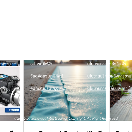
. - 17:30 น.
ี่ยวกับเรา
สินค้าของเรา
บริการลูกค้า
ี่ยวกับเรา
ปั๊มน้ำและอุปกรณ์
ขอใบเสนอราคา
นค้าทั้งหมด
เครื่องตัดหญ้าและเครื่องยนต์
แคตตาล็อก &
ดาวน์โหลด
การเกษตร
ดต่อเรา
ช่องทางการจัดจำหน่าย
ทความ
อุปกรณ์ไฟฟ้า
นโยบายการจัดส่งสินค้า
วัสดุจัดสวนภูมิทัศน์
นโยขายบริการหลังการขาย
อุปกรณ์ปรับปรุงบ้าน
นโยบายการเปลี่ยนสินค้า / ค
©2026 by Sahawat Intertrading. Copyright. All Right Reserved.