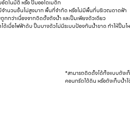
๊มอัตโนมัติ หรือ ปั๊มออโตเมติก
มีจำนวนชั้นไม่สูงมาก พื้นที่จำกัด หรือไม่มีพื้นที่บริเวณดาดฟ้า
ถูกกว่าเนื่องจากติดตั้งถังน้ำ และปั๊มเพียงตัวเดียว 
ำได้เมื่อไฟฟ้าดับ ปั๊มบางตัวไม่มีระบบป้องกันน้ำขาด ทำให้ปั๊มไห
*สามารถติดตั้งได้ทั้งแบบถังเก
คอนกรีตใต้ดิน หรือถังเก็บน้ำใ