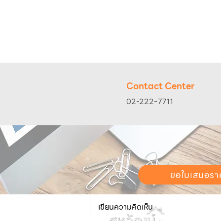
#DAB
#pump
#wat
Contact Center
02-222-7711
ความคิดเห็น
ขอใบเสนอรา
เขียนความคิดเห็น…
วันทำการ:
วั