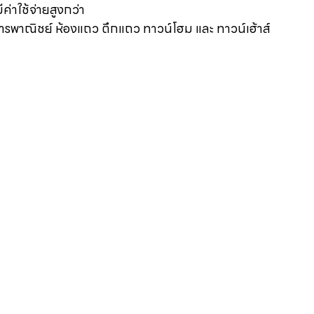
ีค่าใช้จ่ายสูงกว่า
ารพาณิชย์ ห้องแถว ตึกแถว ทาวน์โฮม และ ทาวน์เฮ้าส์