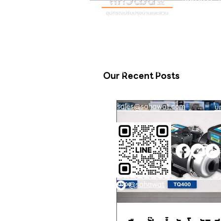
เวลา:
8:30 น
ติดต่อเรา
เก
16 ซอย สุขุมวิท 97 ถนนสุขุมวิท
เก
แขวงบางจาก เขตพระโขนง
สิ
กรุงเทพฯ 10260
Our Recent Posts
02-222-7711
ติ
sales@sahawat.com
บ
@sahawat