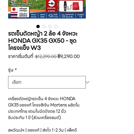
รถเข็นตัดหญ้า 2 ล้อ 4 จังหวะ
HONDA GX35 GX50 - ชุด
โครงแข็ง W3
ราคา
ราคา
ราคาเริ่มต้นที่
฿9,290.00
 ฿12,290.00 
ปกติ
ขาย
ลด
รุ่น
*
เครื่องตัดหญ้ารถเข็น 4 จังหวะ HONDA
GX35 ของแท้ โครงสีเงิน Martens ผลิตใน
ประเทศไทย แถมใบมีดปังตอ 12 นิ้ว
รับประกัน 1 ปี (ส่วนเครื่องยนต์)
สหวัฒน์ฯ | ของแท้ | ส่งไว 1-2 วัน | แพ็คดี