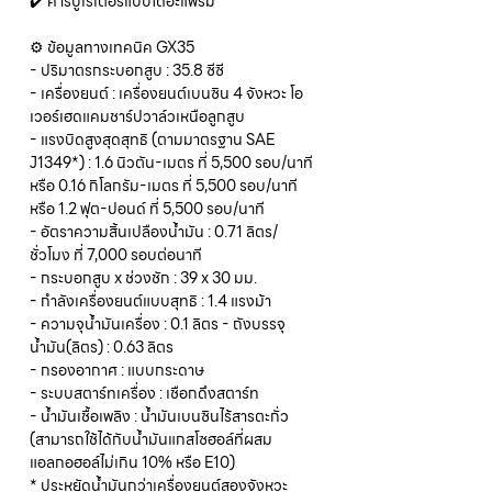
✔️ คาร์บูเรเตอร์แบบไดอะแฟรม
⚙️ ข้อมูลทางเทคนิค GX35
- ปริมาตรกระบอกสูบ : 35.8 ซีซี
- เครื่องยนต์ : เครื่องยนต์เบนซิน 4 จังหวะ โอ
เวอร์เฮดแคมชาร์ปวาล์วเหนือลูกสูบ
- แรงบิดสูงสุดสุทธิ (ตามมาตรฐาน SAE
J1349*) : 1.6 นิวตัน-เมตร ที่ 5,500 รอบ/นาที
หรือ 0.16 กิโลกรัม-เมตร ที่ 5,500 รอบ/นาที
หรือ 1.2 ฟุต-ปอนด์ ที่ 5,500 รอบ/นาที
- อัตราความสิ้นเปลืองน้ำมัน : 0.71 ลิตร/
ชั่วโมง ที่ 7,000 รอบต่อนาที
- กระบอกสูบ x ช่วงชัก : 39 x 30 มม.
- กำลังเครื่องยนต์แบบสุทธิ : 1.4 แรงม้า
- ความจุน้ำมันเครื่อง : 0.1 ลิตร - ถังบรรจุ
น้ำมัน(ลิตร) : 0.63 ลิตร
- กรองอากาศ : แบบกระดาษ
- ระบบสตาร์ทเครื่อง : เชือกดึงสตาร์ท
- น้ำมันเชื้อเพลิง : น้ำมันเบนซินไร้สารตะกั่ว
(สามารถใช้ได้กับน้ำมันแกสโซฮอล์ที่ผสม
แอลกอฮอล์ไม่เกิน 10% หรือ E10)
* ประหยัดน้ำมันกว่าเครื่องยนต์สองจังหวะ