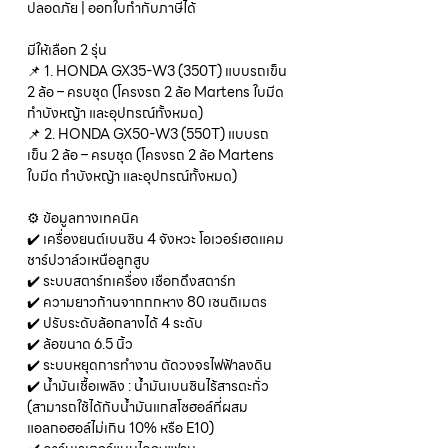
ปลอดภัย | ออกใบกำกับภาษีได้
มีให้เลือก 2 รุ่น
📌 1. HONDA GX35-W3 (350T) แบบรถเข็น
2 ล้อ – ครบชุด (โครงรถ 2 ล้อ Martens ใบมีด
กำบังหญ้า และอุปกรณ์ทั้งหมด)
📌 2. HONDA GX50-W3 (550T) แบบรถ
เข็น 2 ล้อ – ครบชุด (โครงรถ 2 ล้อ Martens
ใบมีด กำบังหญ้า และอุปกรณ์ทั้งหมด)
⚙️ ข้อมูลทางเทคนิค
✔️ เครื่องยนต์เบนซิน 4 จังหวะ โอเวอร์เฮดแคม
ชาร์ปวาล์วเหนือลูกสูบ
✔️ ระบบสตาร์ทเครื่อง เชือกดึงสตาร์ท
✔️ ความยาวก้านจากกกหาง 80 เซนติเมตร
✔️ ปรับระดับล้อกลางได้ 4 ระดับ
✔️ ล้อขนาด 6.5 นิ้ว
✔️ ระบบหยุดการทำงาน ตัดวงจรไฟฟ้าลงดิน
✔️ น้ำมันเชื้อเพลิง : น้ำมันเบนซินไร้สารตะกั่ว
(สามารถใช้ได้กับน้ำมันแกสโซฮอล์ที่ผสม
แอลกอฮอล์ไม่เกิน 10% หรือ E10)