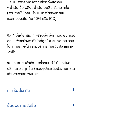
- ระบบสตาร์ทเครื่อง : เชือกดึงสตาร์ท
- น้ำมันเชื้อเพลิง : น้ำมันเบนซินไร้สารตะกั่ว
(สามารถใช้ได้กับน้ำมันแกสโซฮอล์ที่ผสม
แอลกอฮอล์ไม่เกิน 10% หรือ E10)
📪📍 มีสต๊อกสินค้าพร้อมส่ง ส่งทุกวัน อุปกรณ์
ครบ แพ็คอย่างดี ถึงไวที่สุดในประเทศไทย ออก
ใบกำกับภาษีได้ และมีบริการเก็บเงินปลายทาง
📍📪
รับประกันสินค้าส่วนเครื่องยนต์ 1 ปี มีอะไหล่
บริการครบทุกชิ้น / ส่วนอุปกรณ์มีประกันกรณี
เสียหายจากการขนส่ง
การรับประกัน
รับประกัน 1 ปี
ขั้นตอนการสั่งซื้อ
ทางบริษัทให้บริการรับคำสั่งซื้อผ่านเจ้าหน้าที่